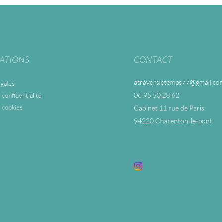
ATIONS
CONTACT
atraversletemps77@gmail.co
gales
06 95 50 28 62
 confidentialité
e cookies
Cabinet 11 rue de Paris
94220 Charenton-le-pont