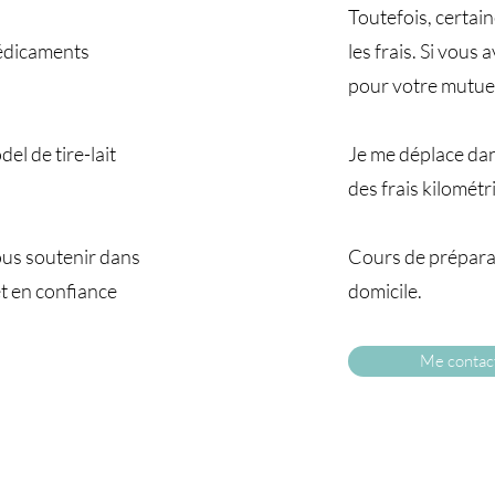
Toutefois, certai
 médicaments
les frais. Si vous
pour votre mutuel
el de tire-lait
Je me déplace da
des frais kilomét
ous soutenir dans
Cours de préparat
t en confiance
domicile.
Me contac