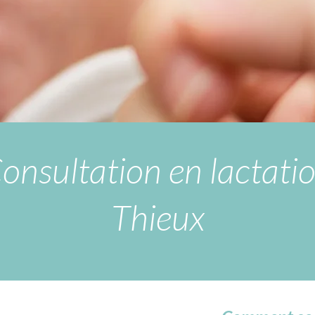
onsultation en lactati
Thieux