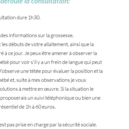
éroule la consultation:
ultation dure 1h30.
es informations sur la grossesse,
les débuts de votre allaitement, ainsi que la
ré à ce jour. Je peux être amener à observer la
bé pour voir s'il y a un frein de langue qui peut
J'observe une tétée pour évaluer la position et la
bébé et, suite à mes observations je vous
lutions à mettre en œuvre. Si la situation le
s proposerais un suivi téléphonique ou bien une
résentiel de 1h à 60 euros.
est pas prise en charge par la sécurité sociale.