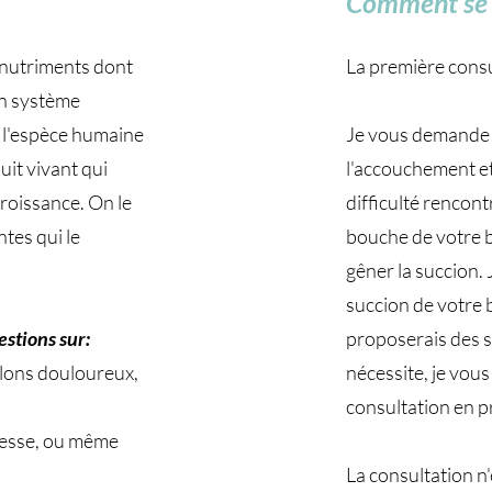
Comment se d
s nutriments dont
La première cons
on système
à l'espèce humaine
Je vous demande d
duit vivant qui
l'accouchement et 
croissance. On le
difficulté rencont
ntes qui le
bouche de votre bé
gêner la succion. 
succion de votre 
estions sur:
proposerais des so
lons douloureux,
nécessite, je vou
consultation en p
sesse, ou même
La consultation n'