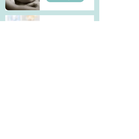
Atelier massage
bébé
En lire plus
Atelier portage
bébé
En lire plus
Accompagnement
sommeil