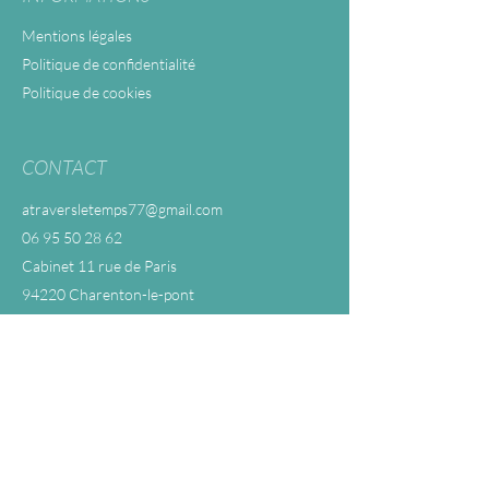
Mentions légales
Politique de confidentialité
Politique de cookies
CONTACT
atraversletemps77@gmail.com
06 95 50 28 62
Cabinet 11 rue de Paris
94220 Charenton-le-pont
POUR ALLER PLUS LOIN
Consultante en sommeil bébé