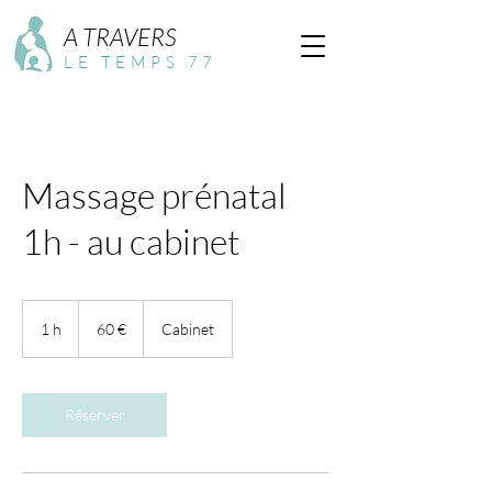
A TRAVERS
LE TEMPS 77
Massage prénatal
1h - au cabinet
60
euros
1 h
1
60 €
Cabinet
Réserver