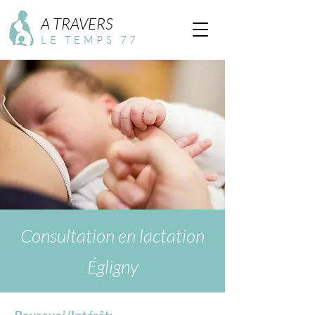
A TRAVERS
LE TEMPS 77
Consultation en lactation
Égligny