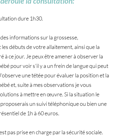
éroule la consultation:
ultation dure 1h30.
es informations sur la grossesse,
les débuts de votre allaitement, ainsi que la
ré à ce jour. Je peux être amener à observer la
bé pour voir s'il y a un frein de langue qui peut
J'observe une tétée pour évaluer la position et la
bébé et, suite à mes observations je vous
lutions à mettre en œuvre. Si la situation le
s proposerais un suivi téléphonique ou bien une
résentiel de 1h à 60 euros.
est pas prise en charge par la sécurité sociale.