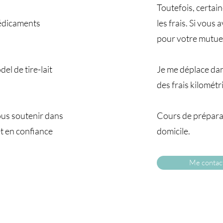
Toutefois, certai
 médicaments
les frais. Si vous
pour votre mutuel
el de tire-lait
Je me déplace da
des frais kilomét
ous soutenir dans
Cours de préparat
t en confiance
domicile.
Me contac