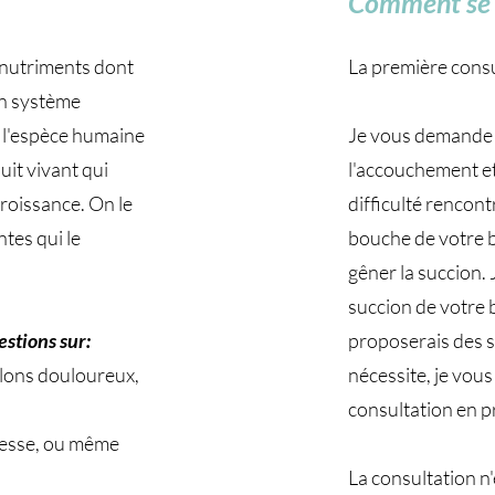
Comment se d
s nutriments dont
La première cons
on système
à l'espèce humaine
Je vous demande d
duit vivant qui
l'accouchement et 
croissance. On le
difficulté rencont
ntes qui le
bouche de votre bé
gêner la succion. 
succion de votre 
estions sur:
proposerais des so
lons douloureux,
nécessite, je vou
consultation en p
sesse, ou même
La consultation n'