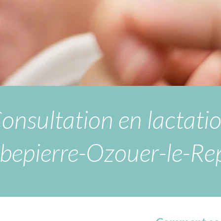
onsultation en lactati
bepierre-Ozouer-le-Re