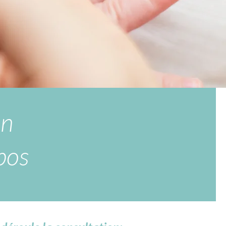
on
pos