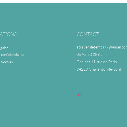
ATIONS
CONTACT
atraversletemps77@gmail.co
gales
06 95 50 28 62
 confidentialité
e cookies
Cabinet 11 rue de Paris
94220 Charenton-le-pont