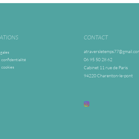
ATIONS
CONTACT
atraversletemps77@gmail.co
gales
06 95 50 28 62
 confidentialité
e cookies
Cabinet 11 rue de Paris
94220 Charenton-le-pont