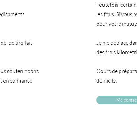
Toutefois, certai
 médicaments
les frais. Si vous
pour votre mutuel
el de tire-lait
Je me déplace da
des frais kilomét
ous soutenir dans
Cours de préparat
t en confiance
domicile.
Me contac