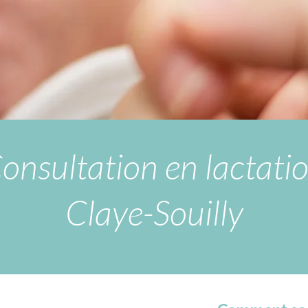
onsultation en lactati
Claye-Souilly