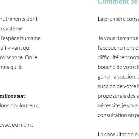
Comment se d
s nutriments dont
La première cons
on système
à l'espèce humaine
Je vous demande d
duit vivant qui
l'accouchement et 
croissance. On le
difficulté rencont
ntes qui le
bouche de votre bé
gêner la succion. 
succion de votre 
estions sur:
proposerais des so
lons douloureux,
nécessite, je vou
consultation en p
sesse, ou même
La consultation n'