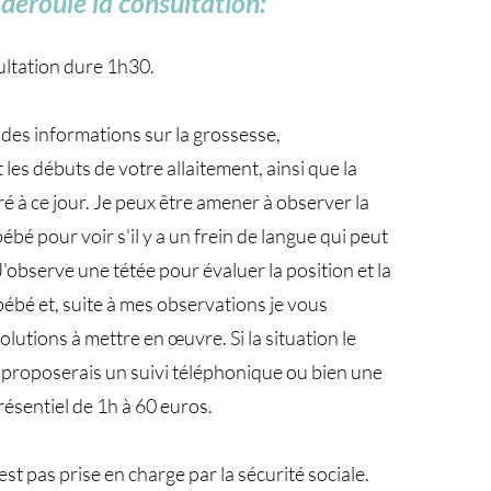
éroule la consultation:
ultation dure 1h30.
es informations sur la grossesse,
les débuts de votre allaitement, ainsi que la
ré à ce jour. Je peux être amener à observer la
bé pour voir s'il y a un frein de langue qui peut
J'observe une tétée pour évaluer la position et la
bébé et, suite à mes observations je vous
lutions à mettre en œuvre. Si la situation le
s proposerais un suivi téléphonique ou bien une
résentiel de 1h à 60 euros.
est pas prise en charge par la sécurité sociale.