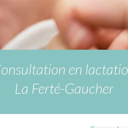
onsultation en lactati
La Ferté-Gaucher