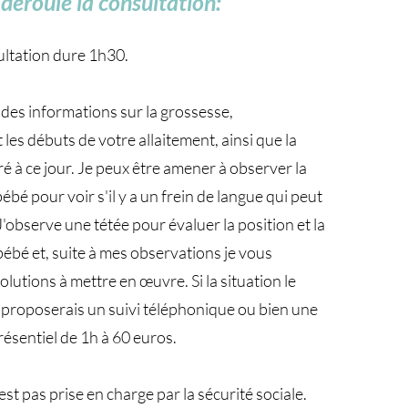
éroule la consultation:
ultation dure 1h30.
es informations sur la grossesse,
les débuts de votre allaitement, ainsi que la
ré à ce jour. Je peux être amener à observer la
bé pour voir s'il y a un frein de langue qui peut
J'observe une tétée pour évaluer la position et la
bébé et, suite à mes observations je vous
lutions à mettre en œuvre. Si la situation le
s proposerais un suivi téléphonique ou bien une
résentiel de 1h à 60 euros.
est pas prise en charge par la sécurité sociale.