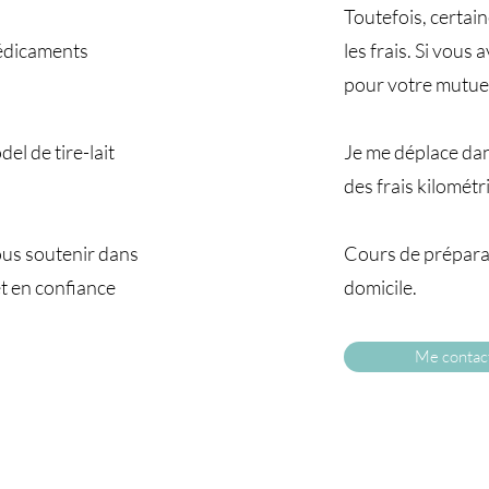
Toutefois, certai
 médicaments
les frais. Si vous
pour votre mutuel
el de tire-lait
Je me déplace da
des frais kilomét
ous soutenir dans
Cours de préparat
t en confiance
domicile.
Me contac