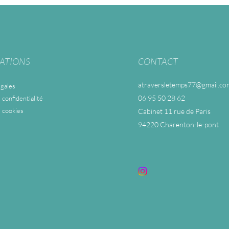
ATIONS
CONTACT
atraversletemps77@gmail.co
gales
06 95 50 28 62
 confidentialité
e cookies
Cabinet 11 rue de Paris
94220 Charenton-le-pont