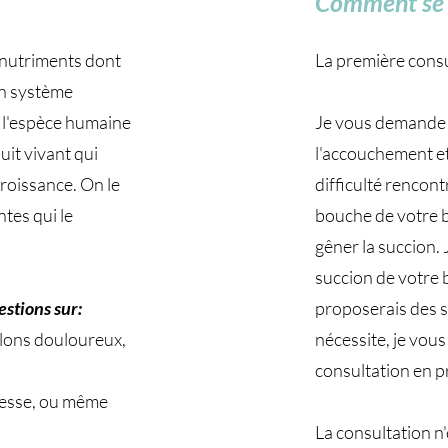
Comment se d
s nutriments dont
La première cons
on système
à l'espèce humaine
Je vous demande d
duit vivant qui
l'accouchement et 
croissance. On le
difficulté rencont
ntes qui le
bouche de votre bé
gêner la succion. 
succion de votre 
estions sur:
proposerais des so
lons douloureux,
nécessite, je vou
consultation en p
sesse, ou même
La consultation n'