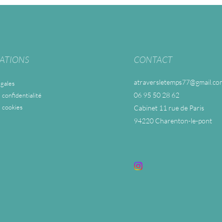
ATIONS
CONTACT
atraversletemps77@gmail.co
gales
06 95 50 28 62
 confidentialité
e cookies
Cabinet 11 rue de Paris
94220 Charenton-le-pont