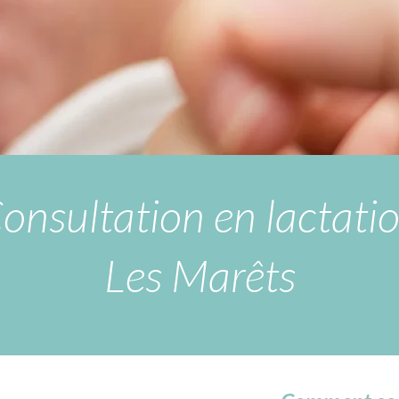
onsultation en lactati
Les Marêts