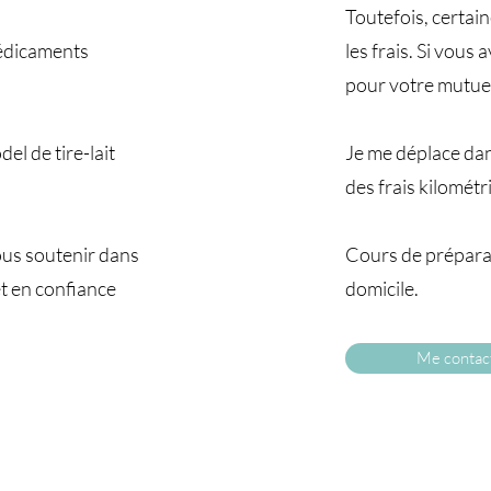
Toutefois, certai
 médicaments
les frais. Si vous
pour votre mutuel
el de tire-lait
Je me déplace da
des frais kilomét
ous soutenir dans
Cours de préparat
t en confiance
domicile.
Me contac