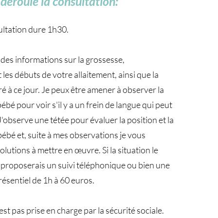
éroule la consultation:
ultation dure 1h30.
es informations sur la grossesse,
les débuts de votre allaitement, ainsi que la
ré à ce jour. Je peux être amener à observer la
bé pour voir s'il y a un frein de langue qui peut
J'observe une tétée pour évaluer la position et la
bébé et, suite à mes observations je vous
lutions à mettre en œuvre. Si la situation le
s proposerais un suivi téléphonique ou bien une
résentiel de 1h à 60 euros.
est pas prise en charge par la sécurité sociale.