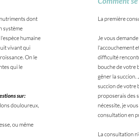
Comment se d
s nutriments dont
La première cons
on système
à l'espèce humaine
Je vous demande d
duit vivant qui
l'accouchement et 
croissance. On le
difficulté rencont
ntes qui le
bouche de votre bé
gêner la succion. 
succion de votre 
estions sur:
proposerais des so
lons douloureux,
nécessite, je vou
consultation en p
sesse, ou même
La consultation n'