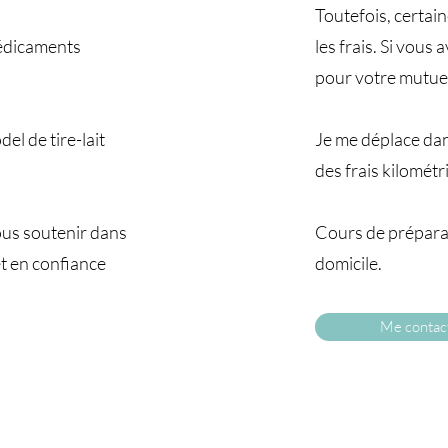
Toutefois, certai
 médicaments
les frais. Si vous
pour votre mutuel
el de tire-lait
Je me déplace da
des frais kilomét
ous soutenir dans
Cours de préparat
t en confiance
domicile.
Me contac