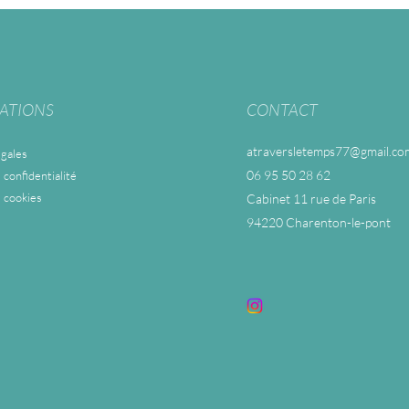
ATIONS
CONTACT
atraversletemps77@gmail.co
gales
06 95 50 28 62
 confidentialité
e cookies
Cabinet 11 rue de Paris
94220 Charenton-le-pont