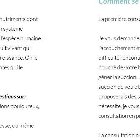
Comment se d
s nutriments dont
La première cons
on système
à l'espèce humaine
Je vous demande d
duit vivant qui
l'accouchement et 
croissance. On le
difficulté rencont
ntes qui le
bouche de votre bé
gêner la succion. 
succion de votre 
estions sur:
proposerais des so
lons douloureux,
nécessite, je vou
consultation en p
sesse, ou même
La consultation n'