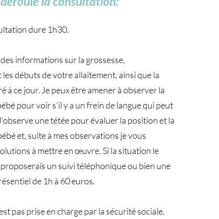
éroule la consultation:
ultation dure 1h30.
es informations sur la grossesse,
les débuts de votre allaitement, ainsi que la
ré à ce jour. Je peux être amener à observer la
bé pour voir s'il y a un frein de langue qui peut
J'observe une tétée pour évaluer la position et la
bébé et, suite à mes observations je vous
lutions à mettre en œuvre. Si la situation le
s proposerais un suivi téléphonique ou bien une
résentiel de 1h à 60 euros.
est pas prise en charge par la sécurité sociale.