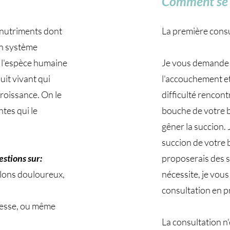
Comment se d
s nutriments dont
La première cons
on système
à l'espèce humaine
Je vous demande d
duit vivant qui
l'accouchement et 
croissance. On le
difficulté rencont
ntes qui le
bouche de votre bé
gêner la succion. 
succion de votre 
estions sur:
proposerais des so
lons douloureux,
nécessite, je vou
consultation en p
sesse, ou même
La consultation n'