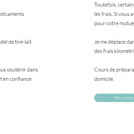
Toutefois, certai
 médicaments
les frais. Si vous
pour votre mutuel
el de tire-lait
Je me déplace da
des frais kilomét
ous soutenir dans
Cours de préparat
t en confiance
domicile.
Me contac