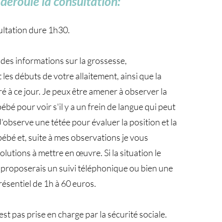
éroule la consultation:
ultation dure 1h30.
es informations sur la grossesse,
les débuts de votre allaitement, ainsi que la
ré à ce jour. Je peux être amener à observer la
bé pour voir s'il y a un frein de langue qui peut
J'observe une tétée pour évaluer la position et la
bébé et, suite à mes observations je vous
lutions à mettre en œuvre. Si la situation le
s proposerais un suivi téléphonique ou bien une
résentiel de 1h à 60 euros.
est pas prise en charge par la sécurité sociale.