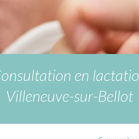
onsultation en lactati
Villeneuve-sur-Bellot