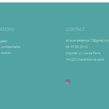
ATIONS
CONTACT
atraversletemps77@gmail.co
gales
06 95 50 28 62
 confidentialité
e cookies
Cabinet 11 rue de Paris
94220 Charenton-le-pont