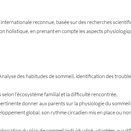
n internationale reconnue, basée sur des recherches scientifi
çon holistique, en prenant en compte les aspects physiologiq
Analyse des habitudes de sommeil, identification des troubl
selon l’écosystème familial et la difficulté rencontrée.
ertinente donner aux parents sur la physiologie du sommeil 
loppement global, son rythme circadien mis en place ou non,
ration du plan de sommeil individualisé, adaptées aux diffi