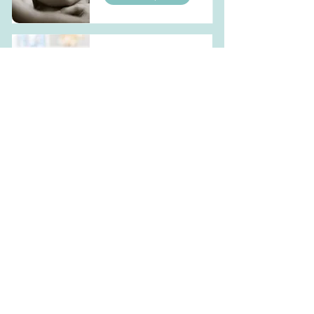
Atelier massage
bébé
En lire plus
Atelier portage
bébé
En lire plus
Accompagnement
sommeil