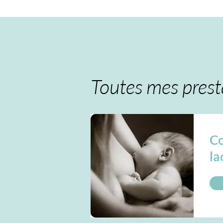
Toutes mes prest
Co
la