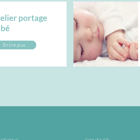
elier portage
ébé
En lire plus