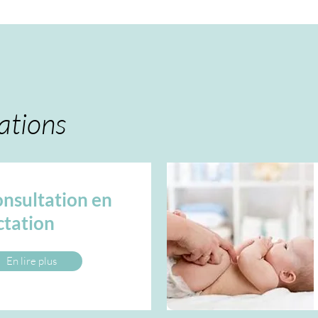
ations
nsultation en
ctation
En lire plus