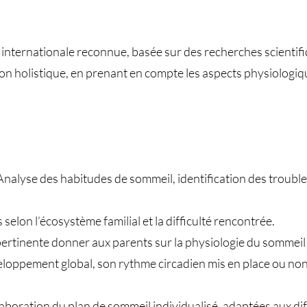
n internationale reconnue, basée sur des recherches scientifi
çon holistique, en prenant en compte les aspects physiologiq
Analyse des habitudes de sommeil, identification des troubl
selon l’écosystème familial et la difficulté rencontrée.
ertinente donner aux parents sur la physiologie du sommeil 
loppement global, son rythme circadien mis en place ou non,
ration du plan de sommeil individualisé, adaptées aux diffi