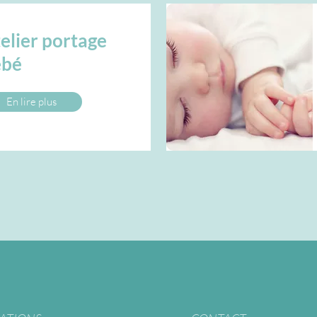
elier portage
ébé
En lire plus