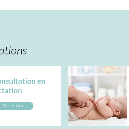
ations
nsultation en
ctation
En lire plus