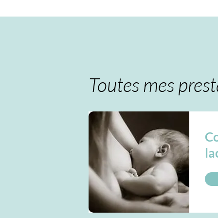
Toutes mes prest
Co
la