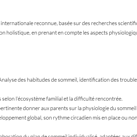
n internationale reconnue, basée sur des recherches scientifi
çon holistique, en prenant en compte les aspects physiologiq
Analyse des habitudes de sommeil, identification des troubl
selon l’écosystème familial et la difficulté rencontrée.
ertinente donner aux parents sur la physiologie du sommeil 
loppement global, son rythme circadien mis en place ou non,
ration du plan de sommeil individualisé, adaptées aux diffi