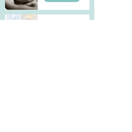
Atelier massage
bébé
En lire plus
Atelier portage
bébé
En lire plus
Accompagnement
sommeil