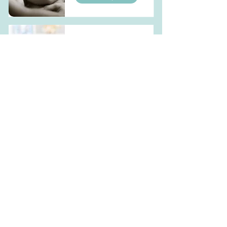
Atelier massage
bébé
En lire plus
Atelier portage
bébé
En lire plus
Accompagnement
sommeil