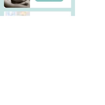
Atelier massage
bébé
En lire plus
Atelier portage
bébé
En lire plus
Accompagnement
sommeil