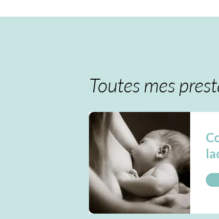
Toutes mes prest
Co
la