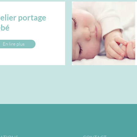
elier portage
ébé
En lire plus