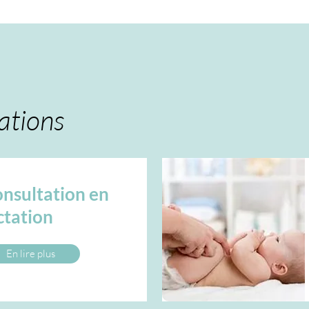
ations
nsultation en
ctation
En lire plus