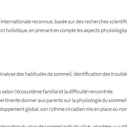
n internationale reconnue, basée sur des recherches scientifi
çon holistique, en prenant en compte les aspects physiologiq
Analyse des habitudes de sommeil, identification des troubl
selon l’écosystème familial et la difficulté rencontrée.
ertinente donner aux parents sur la physiologie du sommeil 
loppement global, son rythme circadien mis en place ou non,
ration du plan de sommeil individualisé, adaptées aux diffi