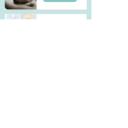
Atelier massage
bébé
En lire plus
Atelier portage
bébé
En lire plus
Accompagnement
sommeil