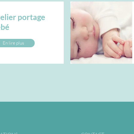
elier portage
ébé
En lire plus