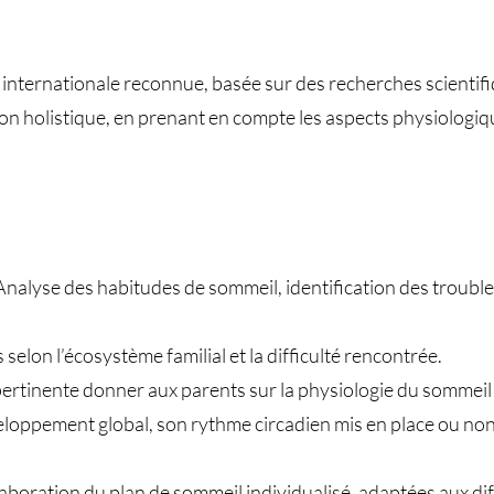
n internationale reconnue, basée sur des recherches scientifi
çon holistique, en prenant en compte les aspects physiologiq
Analyse des habitudes de sommeil, identification des troubl
selon l’écosystème familial et la difficulté rencontrée.
ertinente donner aux parents sur la physiologie du sommeil 
loppement global, son rythme circadien mis en place ou non,
ration du plan de sommeil individualisé, adaptées aux diffi