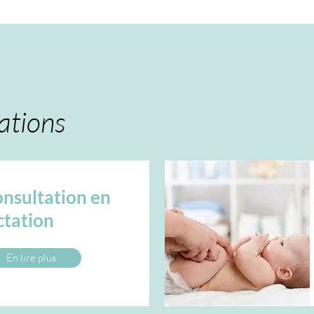
ations
nsultation en
ctation
En lire plus