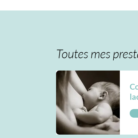
Toutes mes prest
Co
la