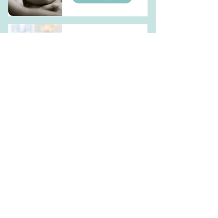
Atelier massage
bébé
En lire plus
Atelier portage
bébé
En lire plus
Accompagnement
sommeil