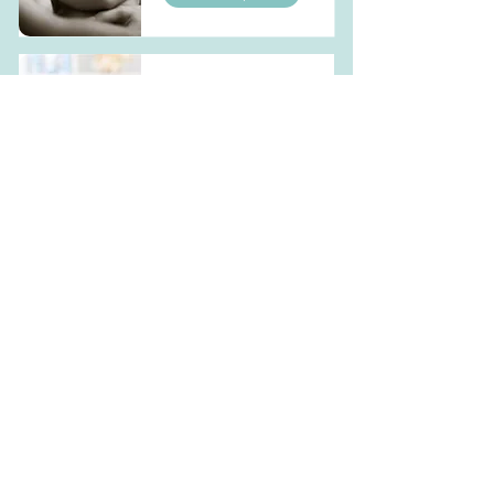
Atelier massage
bébé
En lire plus
Atelier portage
bébé
En lire plus
Accompagnement
sommeil