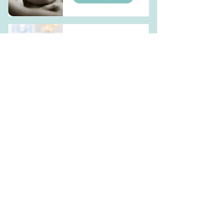
Atelier massage
bébé
En lire plus
Atelier portage
bébé
En lire plus
Accompagnement
sommeil