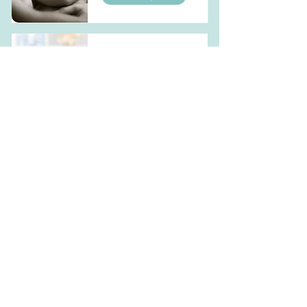
Atelier massage
bébé
En lire plus
Atelier portage
bébé
En lire plus
Accompagnement
sommeil