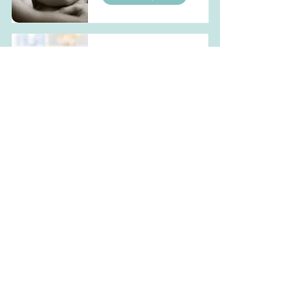
Atelier massage
bébé
En lire plus
Atelier portage
bébé
En lire plus
Accompagnement
sommeil