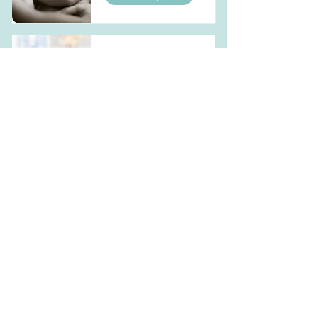
Atelier massage
bébé
En lire plus
Atelier portage
bébé
En lire plus
Accompagnement
sommeil