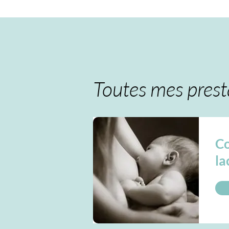
Toutes mes prest
Co
la