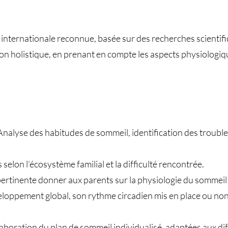
n internationale reconnue, basée sur des recherches scientifi
çon holistique, en prenant en compte les aspects physiologiq
Analyse des habitudes de sommeil, identification des troubl
selon l’écosystème familial et la difficulté rencontrée.
ertinente donner aux parents sur la physiologie du sommeil 
loppement global, son rythme circadien mis en place ou non,
ration du plan de sommeil individualisé, adaptées aux diffi