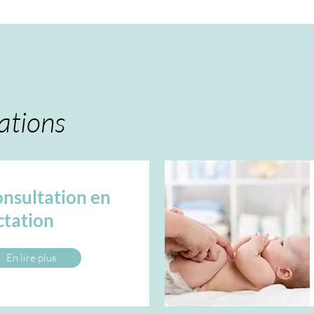
ations
nsultation en
ctation
En lire plus