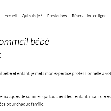
Accueil
Qui suis-je ?
Prestations
Réservation en ligne
sommeil bébé
e
bébé et enfant, je mets mon expertise professionnelle à vot
matiques de sommeil qui touchent leur enfant; mon rôle est 
ées pour chaque famille.