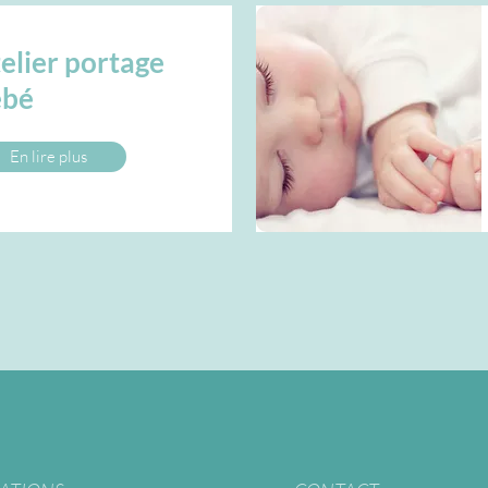
elier portage
ébé
En lire plus