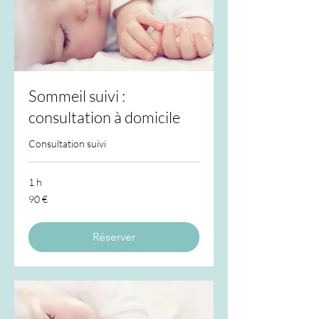
Sommeil suivi :
consultation à domicile
Consultation suivi
1 h
90
90 €
euros
Réserver