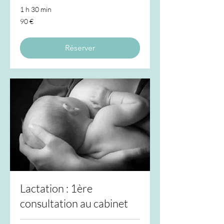
1 h 30 min
90
90 €
euros
Réserver
Lactation : 1ère
consultation au cabinet