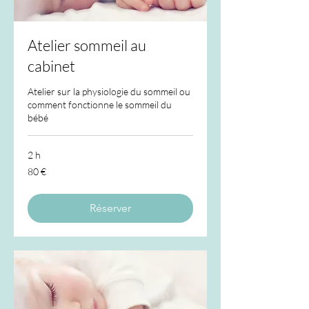
Atelier sommeil au
cabinet
Atelier sur la physiologie du sommeil ou
comment fonctionne le sommeil du
bébé
2 h
80
80 €
euros
Réserver