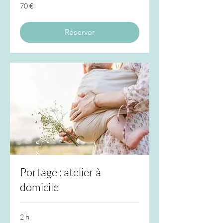
70
70 €
euros
Réserver
Portage : atelier à
domicile
2 h