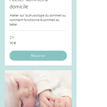
domicile
Atelier sur la physiologie du sommeil ou
comment fonctionne le sommeil du
bébé
2 h
90
90 €
euros
Réserver