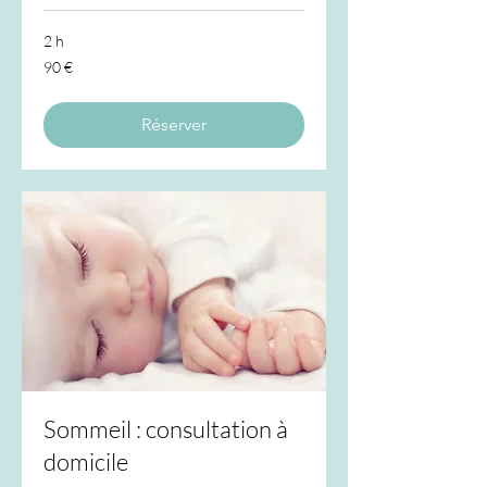
2 h
90
90 €
euros
Réserver
Sommeil : consultation à
domicile