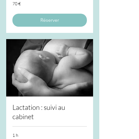
70
70 €
euros
Réserver
Lactation : suivi au
cabinet
1 h