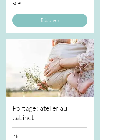
50
50 €
euros
Réserver
Portage : atelier au
cabinet
2 h