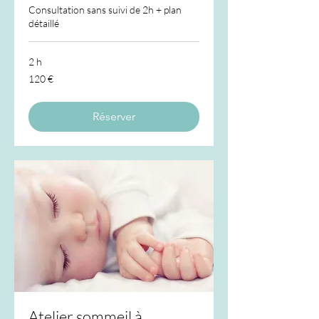
Consultation sans suivi de 2h + plan
détaillé
2 h
120
120 €
euros
Réserver
Atelier sommeil à