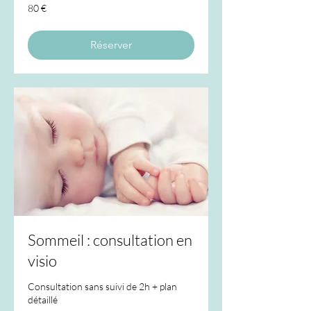
80
80 €
euros
Réserver
Sommeil : consultation en
visio
Consultation sans suivi de 2h + plan
détaillé