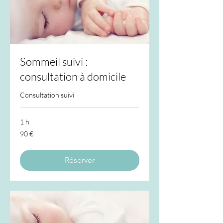
Sommeil suivi :
consultation à domicile
Consultation suivi
1 h
90
90 €
euros
Réserver