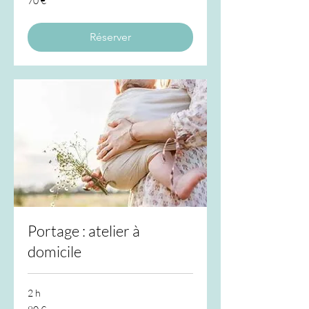
70 €
euros
Réserver
Portage : atelier à
domicile
2 h
80