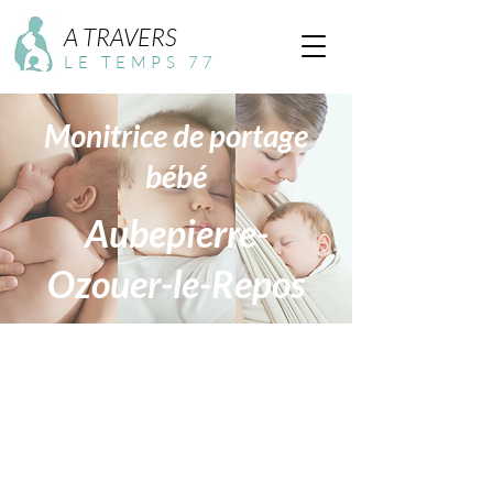
A TRAVERS
LE TEMPS 77
Monitrice de portage
bébé
Aubepierre-
Ozouer-le-Repos