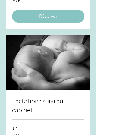
70 €
euros
Réserver
Lactation : suivi au
cabinet
1 h
50