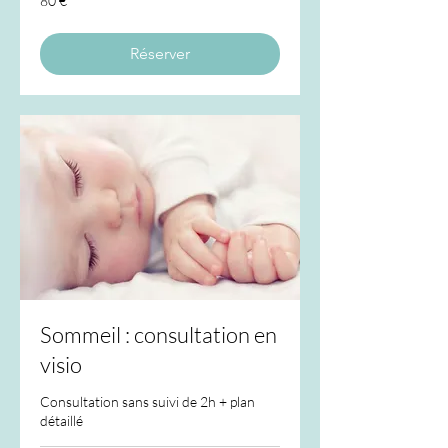
80 €
euros
Réserver
Sommeil : consultation en
visio
Consultation sans suivi de 2h + plan
détaillé