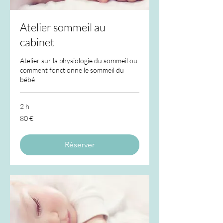
Atelier sommeil au
cabinet
Atelier sur la physiologie du sommeil ou
comment fonctionne le sommeil du
bébé
2 h
80
80 €
euros
Réserver