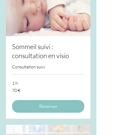
Sommeil suivi :
consultation en visio
Consultation suivi
1 h
70
70 €
euros
Réserver