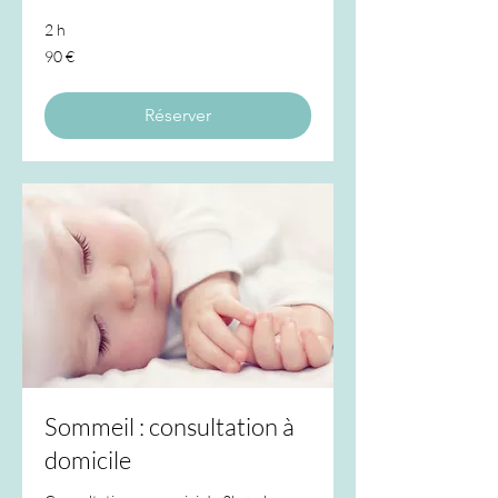
2 h
90
90 €
euros
Réserver
Sommeil : consultation à
domicile