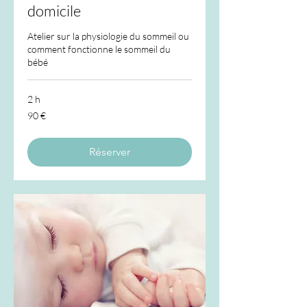
domicile
Atelier sur la physiologie du sommeil ou
comment fonctionne le sommeil du
bébé
2 h
90
90 €
euros
Réserver