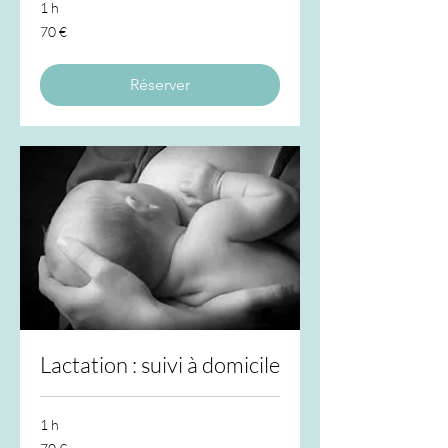
1 h
70
70 €
euros
Réserver
Lactation : suivi à domicile
1 h
70