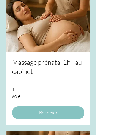
Massage prénatal 1h - au
cabinet
1 h
60
60 €
euros
Réserver