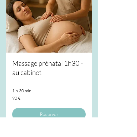
Massage prénatal 1h30 -
au cabinet
1 h 30 min
90
90 €
euros
Réserver