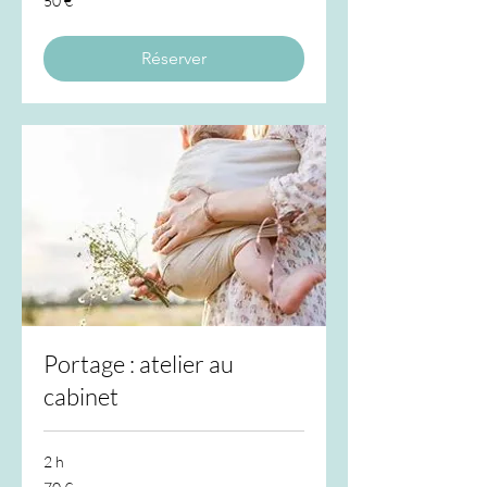
50 €
euros
Réserver
Portage : atelier au
cabinet
2 h
70