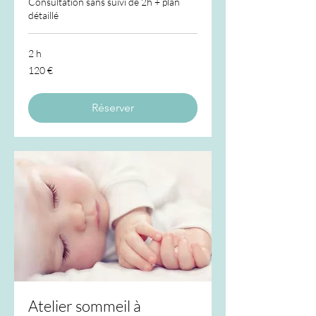
Consultation sans suivi de 2h + plan
détaillé
2 h
120
120 €
euros
Réserver
Atelier sommeil à