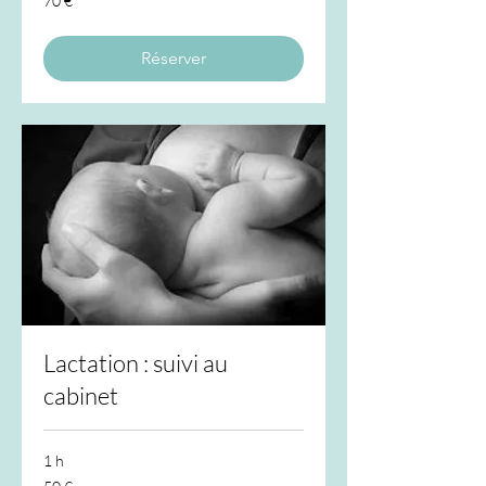
70 €
euros
Réserver
Lactation : suivi au
cabinet
1 h
50