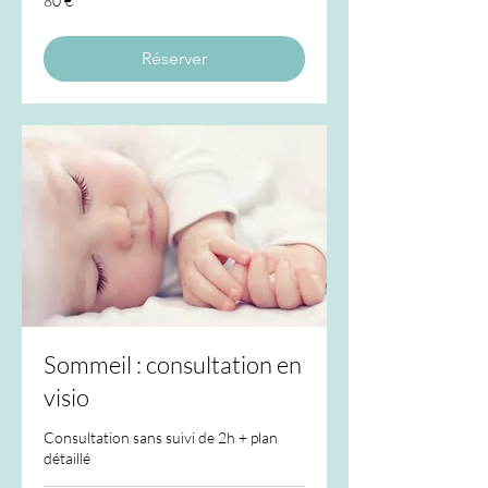
80 €
euros
Réserver
Sommeil : consultation en
visio
Consultation sans suivi de 2h + plan
détaillé