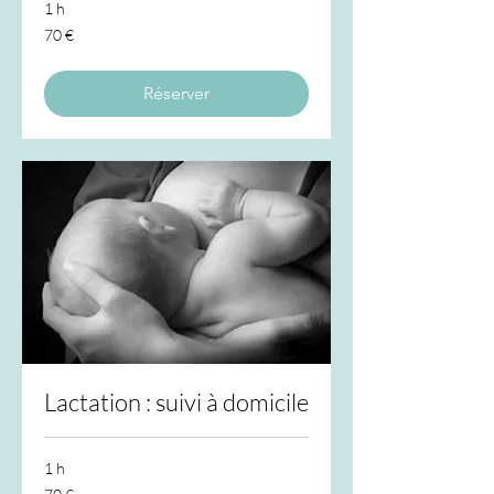
1 h
70
70 €
euros
Réserver
Lactation : suivi à domicile
1 h
70