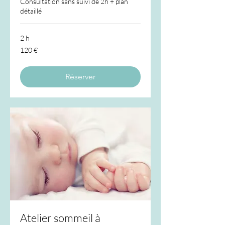
Consultation sans suivi de 2h + plan
détaillé
2 h
120
120 €
euros
Réserver
Atelier sommeil à