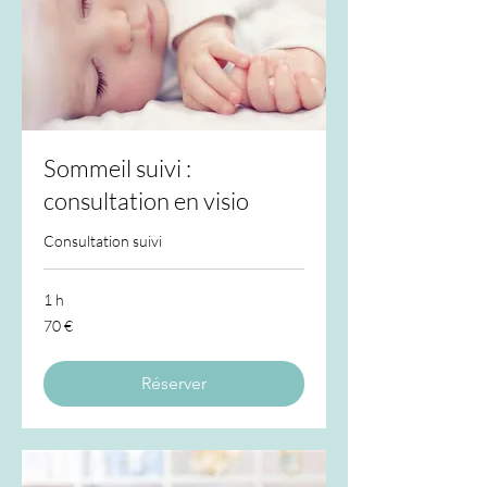
Sommeil suivi :
consultation en visio
Consultation suivi
1 h
70
70 €
euros
Réserver