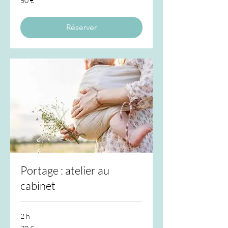
50 €
euros
Réserver
Portage : atelier au
cabinet
2 h
70