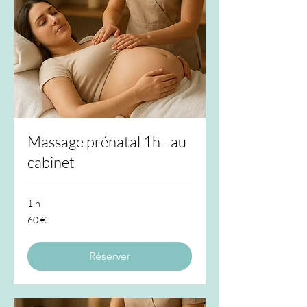
Massage prénatal 1h - au
cabinet
1 h
60
60 €
euros
Réserver