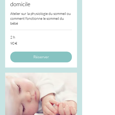
domicile
Atelier sur la physiologie du sommeil ou
comment fonctionne le sommeil du
bébé
2 h
90
90 €
euros
Réserver