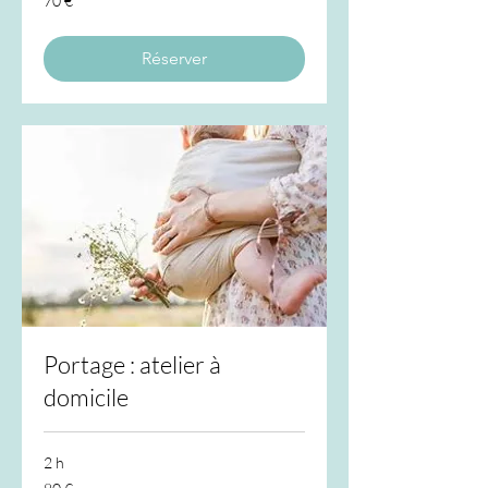
70 €
euros
Réserver
Portage : atelier à
domicile
2 h
80