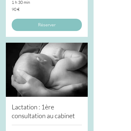
1 h 30 min
90
90 €
euros
Réserver
Lactation : 1ère
consultation au cabinet