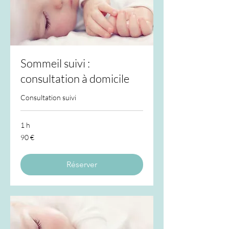
Sommeil suivi :
consultation à domicile
Consultation suivi
1 h
90
90 €
euros
Réserver