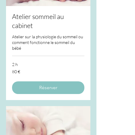
Atelier sommeil au
cabinet
Atelier sur la physiologie du sommeil ou
comment fonctionne le sommeil du
bébé
2 h
80
80 €
euros
Réserver