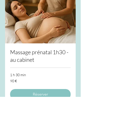
Massage prénatal 1h30 -
au cabinet
1 h 30 min
90
90 €
euros
Réserver