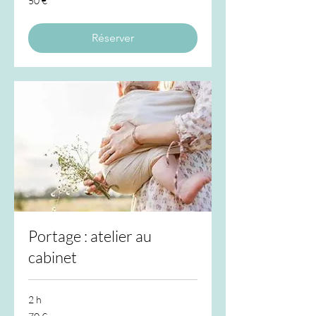
50 €
euros
Réserver
Portage : atelier au
cabinet
2 h
70