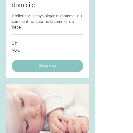
domicile
Atelier sur la physiologie du sommeil ou
comment fonctionne le sommeil du
bébé
2 h
90
90 €
euros
Réserver