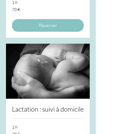
1 h
70
70 €
euros
Réserver
Lactation : suivi à domicile
1 h
70