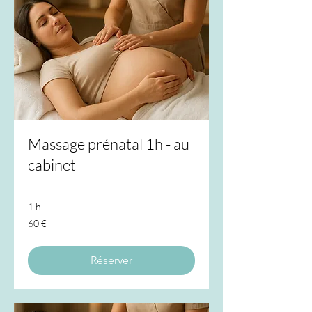
Massage prénatal 1h - au
cabinet
1 h
60
60 €
euros
Réserver