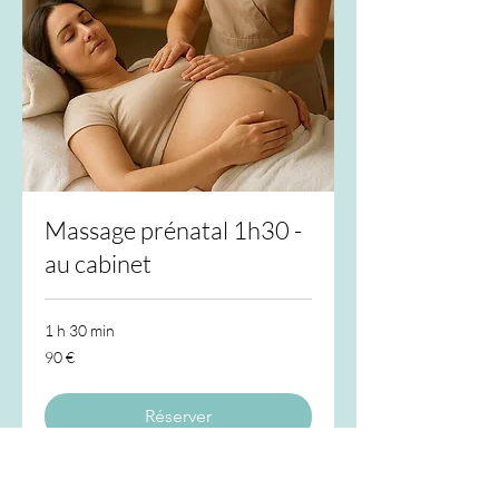
Massage prénatal 1h30 -
au cabinet
1 h 30 min
90
90 €
euros
Réserver