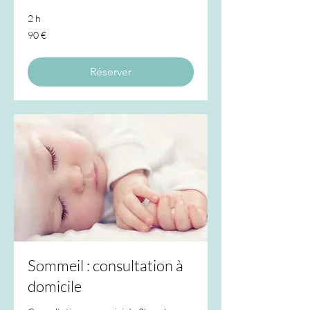
2 h
90
90 €
euros
Réserver
Sommeil : consultation à
domicile