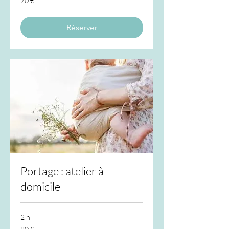
70 €
euros
Réserver
Portage : atelier à
domicile
2 h
80