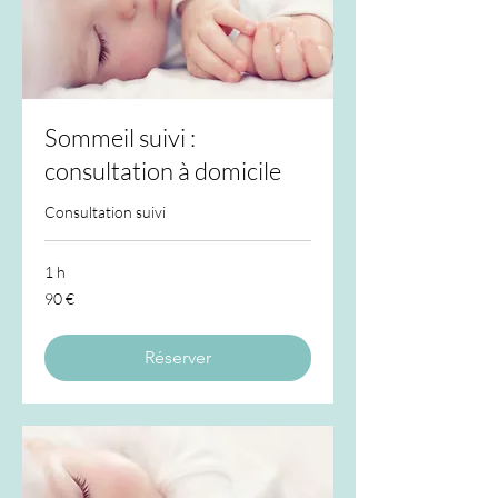
Sommeil suivi :
consultation à domicile
Consultation suivi
1 h
90
90 €
euros
Réserver