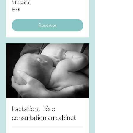
1 h 30 min
90
90 €
euros
Réserver
Lactation : 1ère
consultation au cabinet