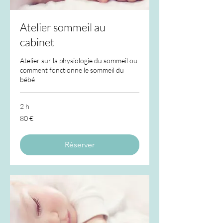
Atelier sommeil au
cabinet
Atelier sur la physiologie du sommeil ou
comment fonctionne le sommeil du
bébé
2 h
80
80 €
euros
Réserver