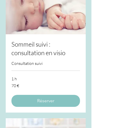
Sommeil suivi :
consultation en visio
Consultation suivi
1 h
70
70 €
euros
Réserver