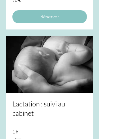
70 €
euros
Réserver
Lactation : suivi au
cabinet
1 h
50