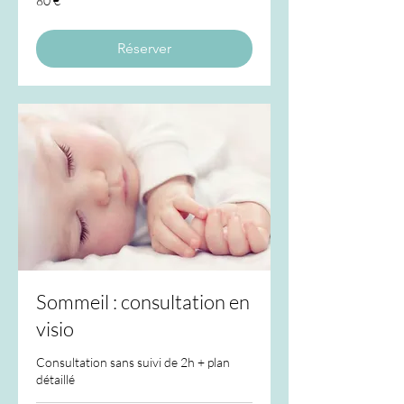
80 €
euros
Réserver
Sommeil : consultation en
visio
Consultation sans suivi de 2h + plan
détaillé