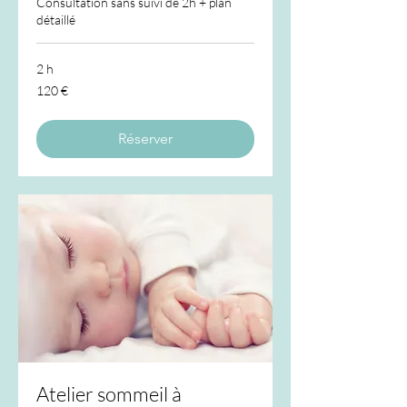
Consultation sans suivi de 2h + plan
détaillé
2 h
120
120 €
euros
Réserver
Atelier sommeil à