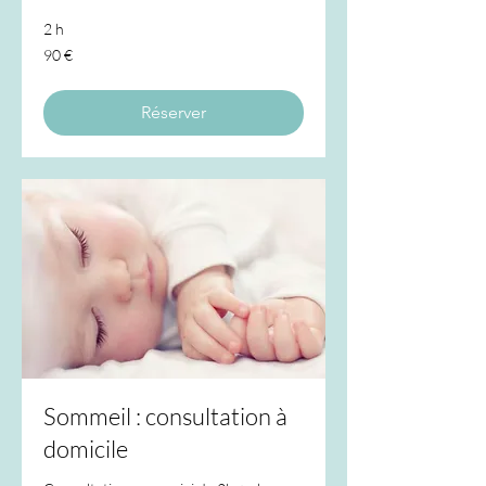
2 h
90
90 €
euros
Réserver
Sommeil : consultation à
domicile