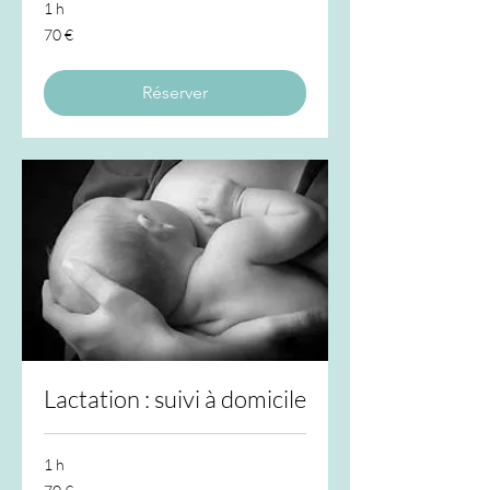
1 h
70
70 €
euros
Réserver
Lactation : suivi à domicile
1 h
70