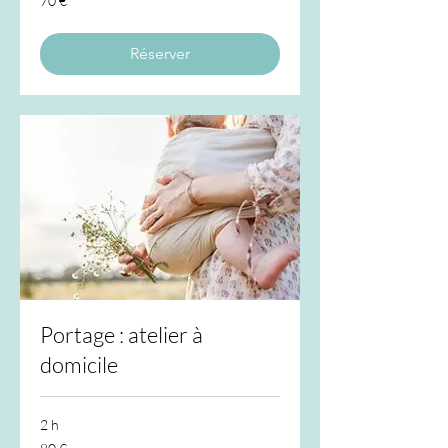
70 €
euros
Réserver
Portage : atelier à
domicile
2 h
80