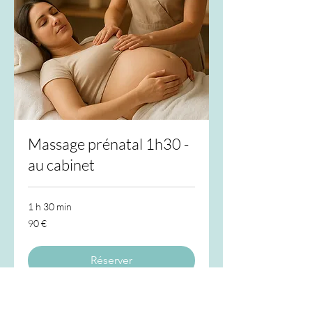
Massage prénatal 1h30 -
au cabinet
1 h 30 min
90
90 €
euros
Réserver