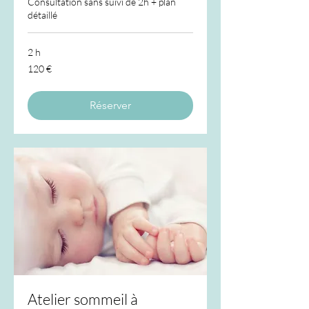
Consultation sans suivi de 2h + plan
détaillé
2 h
120
120 €
euros
Réserver
Atelier sommeil à