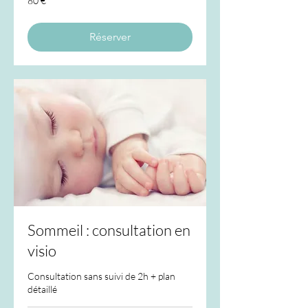
80 €
euros
Réserver
Sommeil : consultation en
visio
Consultation sans suivi de 2h + plan
détaillé