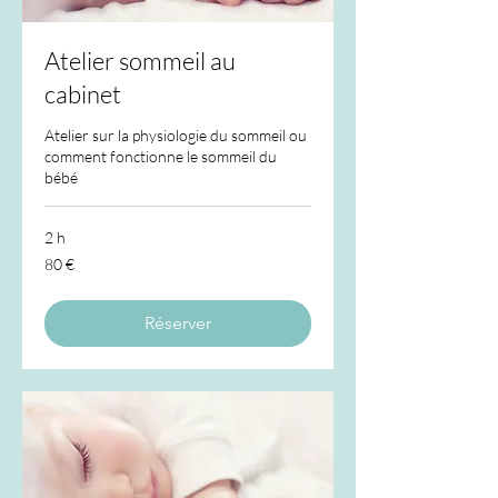
Atelier sommeil au
cabinet
Atelier sur la physiologie du sommeil ou
comment fonctionne le sommeil du
bébé
2 h
80
80 €
euros
Réserver