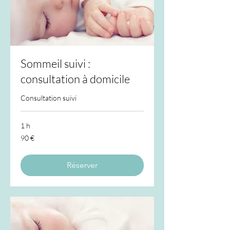
Sommeil suivi :
consultation à domicile
Consultation suivi
1 h
90
90 €
euros
Réserver