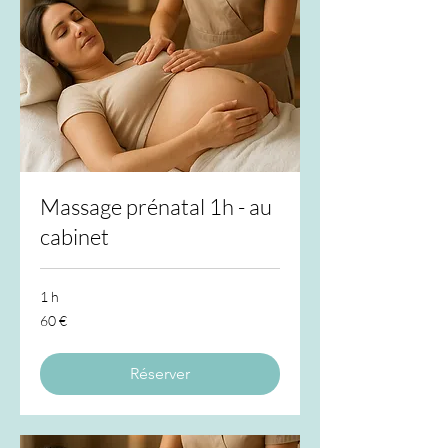
Massage prénatal 1h - au
cabinet
1 h
60
60 €
euros
Réserver