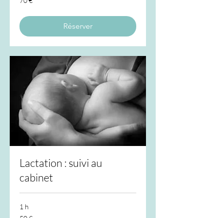
70 €
euros
Réserver
Lactation : suivi au
cabinet
1 h
50