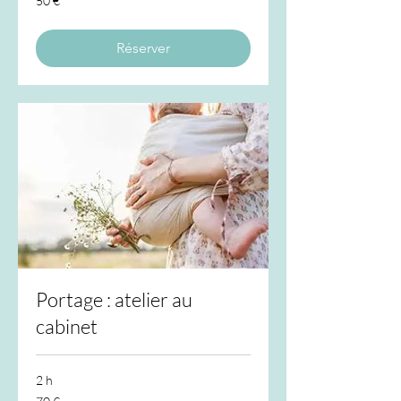
50 €
euros
Réserver
Portage : atelier au
cabinet
2 h
70