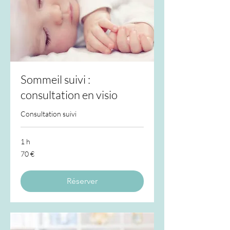
Sommeil suivi :
consultation en visio
Consultation suivi
1 h
70
70 €
euros
Réserver