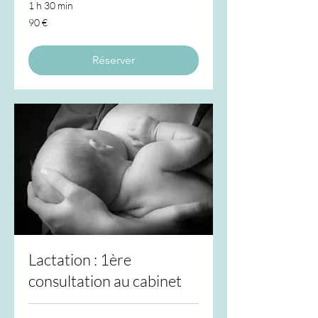
1 h 30 min
90
90 €
euros
Réserver
Lactation : 1ère
consultation au cabinet