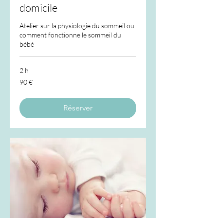
domicile
Atelier sur la physiologie du sommeil ou
comment fonctionne le sommeil du
bébé
2 h
90
90 €
euros
Réserver