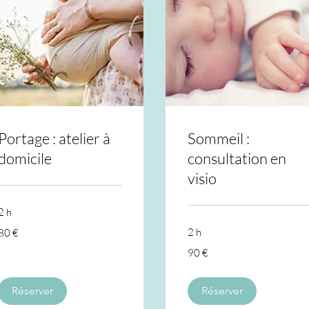
Portage : atelier à
Sommeil :
domicile
consultation en
visio
2 h
80
2 h
80 €
euros
90
90 €
euros
Réserver
Réserver