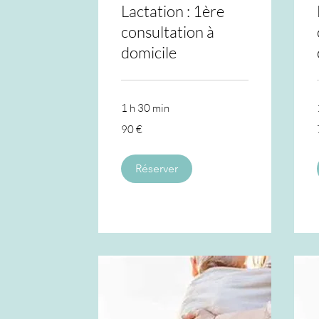
Lactation : 1ère
consultation à
domicile
1 h 30 min
90
90 €
euros
Réserver