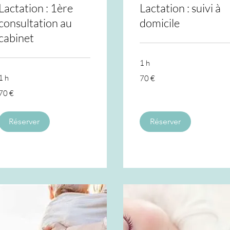
Lactation : 1ère
Lactation : suivi à
consultation au
domicile
cabinet
1 h
70
1 h
70 €
euros
70
70 €
euros
Réserver
Réserver