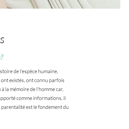
s
s?
istoire de l'espèce humaine,
e ont existés, ont connu parfois
u à la mémoire de l'homme car,
 apporté comme informations, il
a parentalité est le fondement du