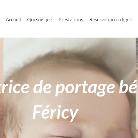
Accueil
Qui suis-je ?
Prestations
Réservation en ligne
rice de portage b
Féricy