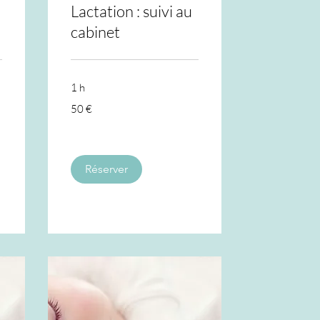
Lactation : suivi au
cabinet
1 h
50
50 €
euros
Réserver