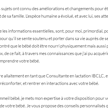
s sujets ont connu des améliorations et changements pour êt
e sa famille. L'espèce humaine a évolué, et avec lui, ses at
 les informations essentielles, sont, pour moi, primordial, 
our qu'il se sente soutenu et porter dans sa vie auprès de ses
montré que le bébé doit être nourri physiquement mais auss
de ce fait, à travers mes connaissances que j'ai pu acquérir,
omprendre votre bébé.
 allaitement en tant que Consultante en lactation IBCLC, et
réconforter, et rentrer en interactions avec votre bébé.
mmeil bébé, je mets mon expertise à votre disposition pour
 de votre bébé. Je vous propose des conseils personnalisés 