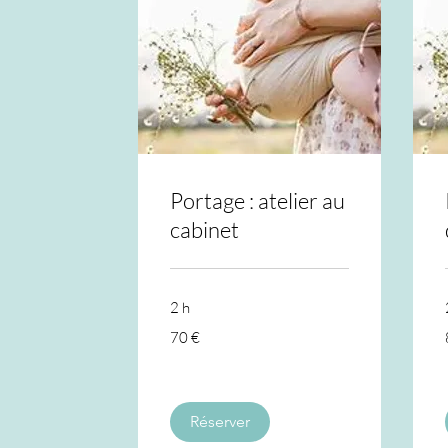
Portage : atelier au
cabinet
2 h
70
70 €
euros
Réserver