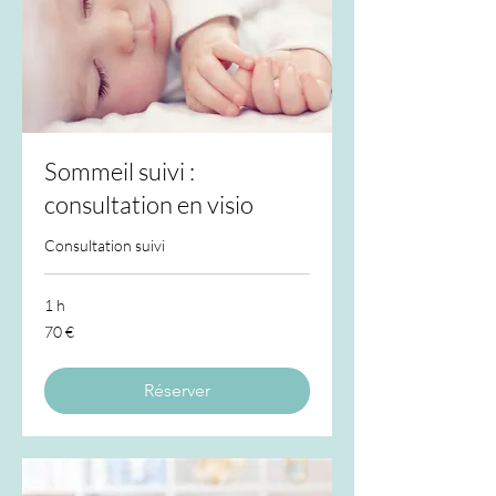
Sommeil suivi :
consultation en visio
Consultation suivi
1 h
70
70 €
euros
Réserver