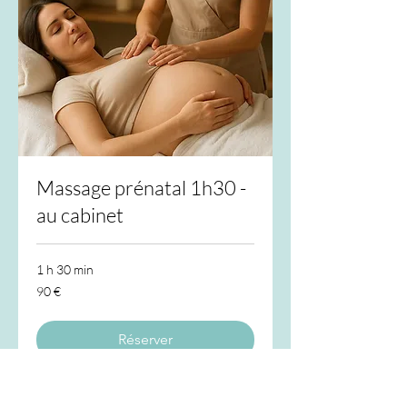
Massage prénatal 1h30 -
au cabinet
1 h 30 min
90
90 €
euros
Réserver