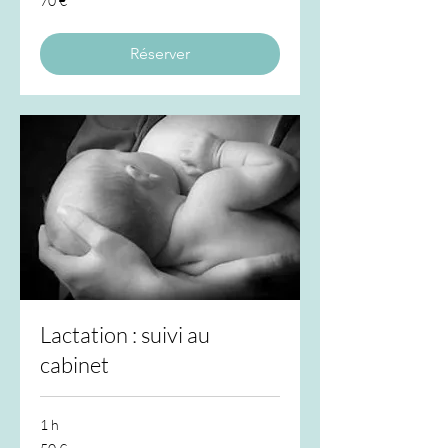
70 €
euros
Réserver
Lactation : suivi au
cabinet
1 h
50