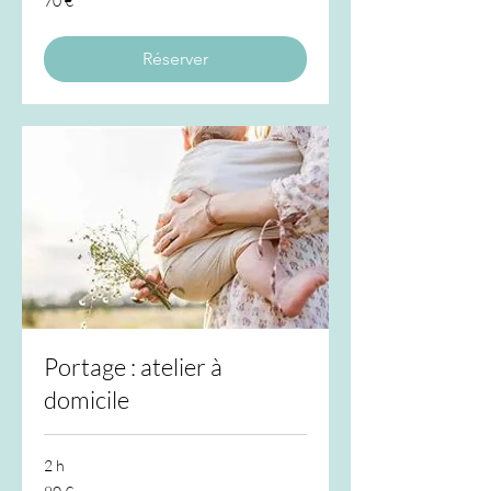
70 €
euros
Réserver
Portage : atelier à
domicile
2 h
80