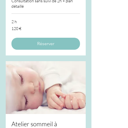
Consultation sans suivi de 2h + plan
détaillé
2 h
120
120 €
euros
Réserver
Atelier sommeil à