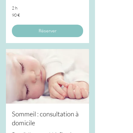
2 h
90
90 €
euros
Réserver
Sommeil : consultation à
domicile