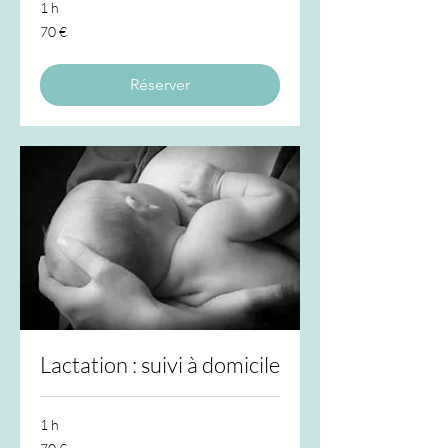
1 h
70
70 €
euros
Réserver
Lactation : suivi à domicile
1 h
70