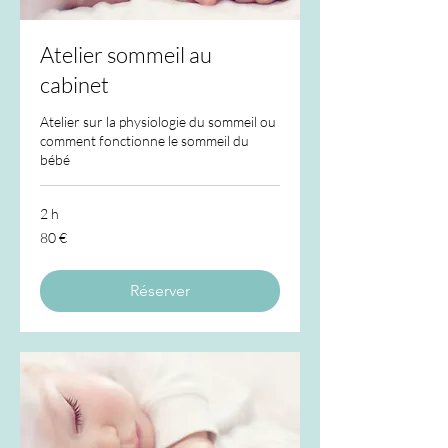
Atelier sommeil au
cabinet
Atelier sur la physiologie du sommeil ou
comment fonctionne le sommeil du
bébé
2 h
80
80 €
euros
Réserver