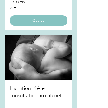
1 h 30 min
90
90 €
euros
Réserver
Lactation : 1ère
consultation au cabinet