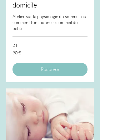
domicile
Atelier sur la physiologie du sommeil ou
comment fonctionne le sommeil du
bébé
2 h
90
90 €
euros
Réserver