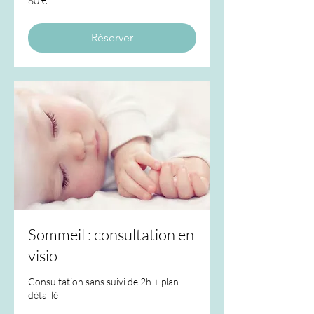
80 €
euros
Réserver
Sommeil : consultation en
visio
Consultation sans suivi de 2h + plan
détaillé