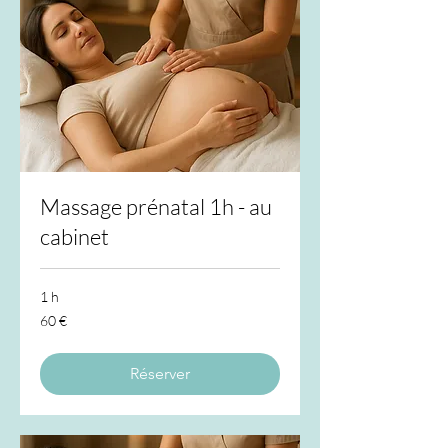
Massage prénatal 1h - au
cabinet
1 h
60
60 €
euros
Réserver