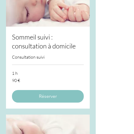
Sommeil suivi :
consultation à domicile
Consultation suivi
1 h
90
90 €
euros
Réserver