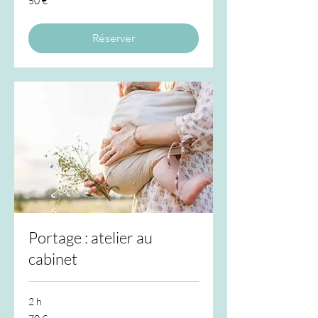
50 €
euros
Réserver
Portage : atelier au
cabinet
2 h
70