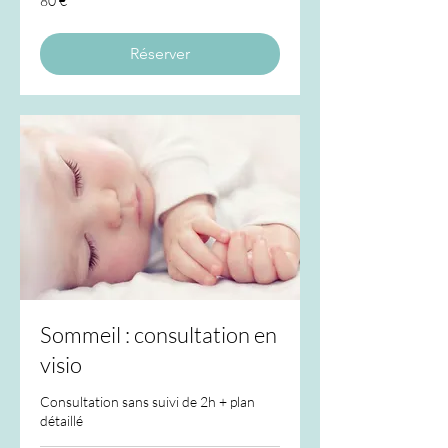
80 €
euros
Réserver
Sommeil : consultation en
visio
Consultation sans suivi de 2h + plan
détaillé