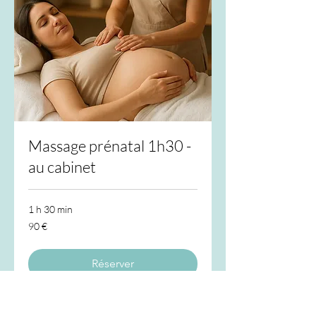
Massage prénatal 1h30 -
au cabinet
1 h 30 min
90
90 €
euros
Réserver