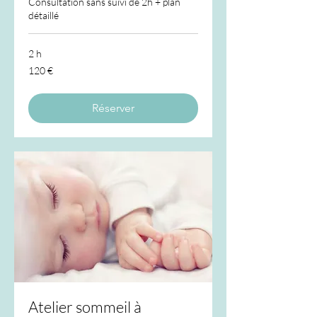
Consultation sans suivi de 2h + plan
détaillé
2 h
120
120 €
euros
Réserver
Atelier sommeil à