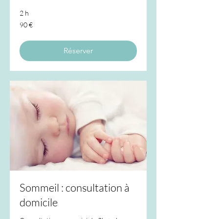
2 h
90
90 €
euros
Réserver
Sommeil : consultation à
domicile