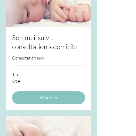
Sommeil suivi :
consultation à domicile
Consultation suivi
1 h
90
90 €
euros
Réserver