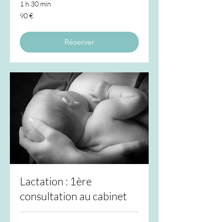
1 h 30 min
90
90 €
euros
Réserver
Lactation : 1ère
consultation au cabinet