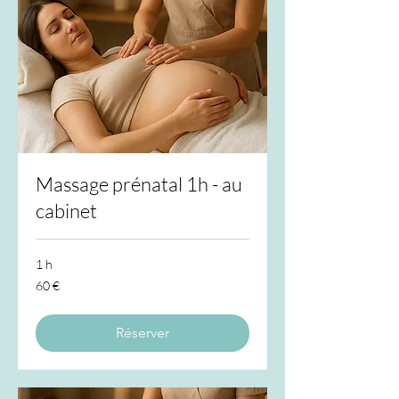
Massage prénatal 1h - au
cabinet
1 h
60
60 €
euros
Réserver