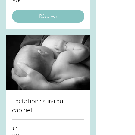
70 €
euros
Réserver
Lactation : suivi au
cabinet
1 h
50