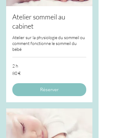
Atelier sommeil au
cabinet
Atelier sur la physiologie du sommeil ou
comment fonctionne le sommeil du
bébé
2 h
80
80 €
euros
Réserver