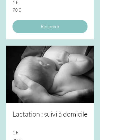
1 h
70
70 €
euros
Réserver
Lactation : suivi à domicile
1 h
70