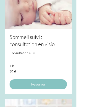
Sommeil suivi :
consultation en visio
Consultation suivi
1 h
70
70 €
euros
Réserver