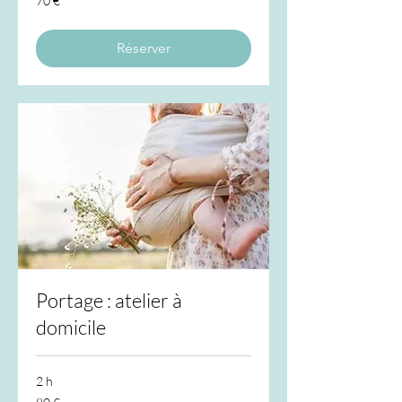
70 €
euros
Réserver
Portage : atelier à
domicile
2 h
80