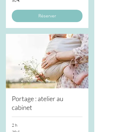
50 €
euros
Réserver
Portage : atelier au
cabinet
2 h
70