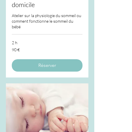
domicile
Atelier sur la physiologie du sommeil ou
comment fonctionne le sommeil du
bébé
2 h
90
90 €
euros
Réserver