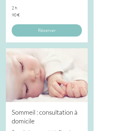
2 h
90
90 €
euros
Réserver
Sommeil : consultation à
domicile