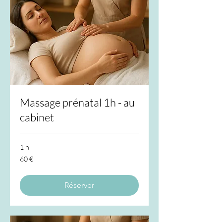
Massage prénatal 1h - au
cabinet
1 h
60
60 €
euros
Réserver