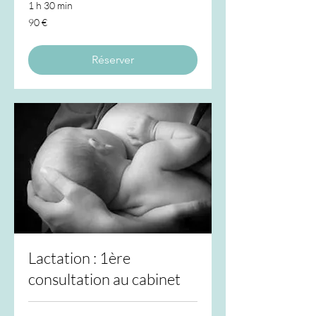
1 h 30 min
90
90 €
euros
Réserver
Lactation : 1ère
consultation au cabinet