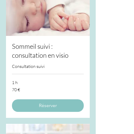
Sommeil suivi :
consultation en visio
Consultation suivi
1 h
70
70 €
euros
Réserver