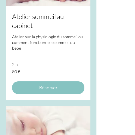
Atelier sommeil au
cabinet
Atelier sur la physiologie du sommeil ou
comment fonctionne le sommeil du
bébé
2 h
80
80 €
euros
Réserver