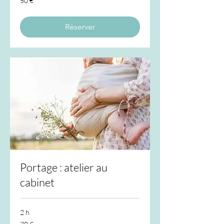
50 €
euros
Réserver
Portage : atelier au
cabinet
2 h
70