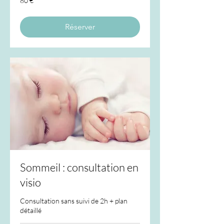
80 €
euros
Réserver
Sommeil : consultation en
visio
Consultation sans suivi de 2h + plan
détaillé