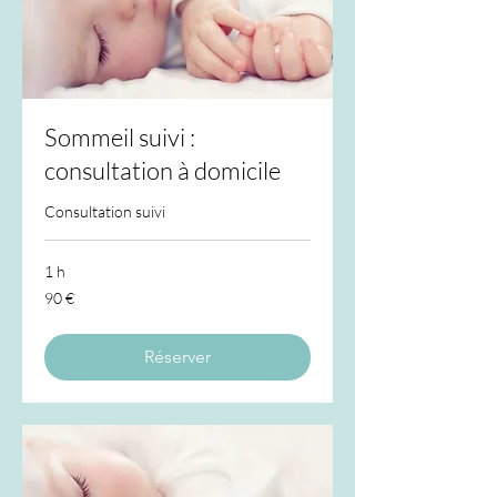
Sommeil suivi :
consultation à domicile
Consultation suivi
1 h
90
90 €
euros
Réserver