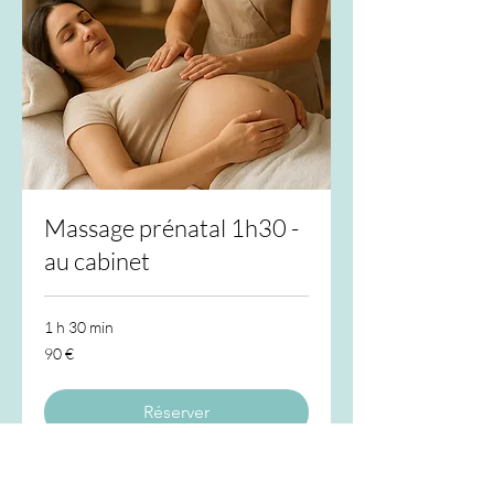
Massage prénatal 1h30 -
au cabinet
1 h 30 min
90
90 €
euros
Réserver