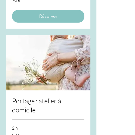
70 €
euros
Réserver
Portage : atelier à
domicile
2 h
80