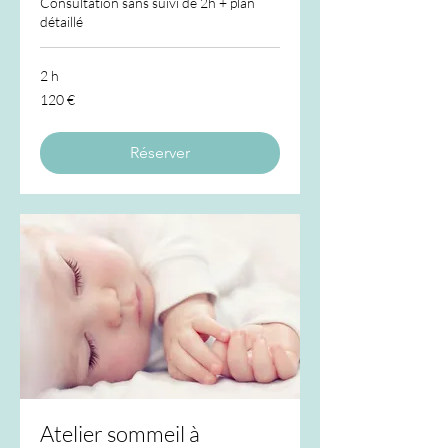
Consultation sans suivi de 2h + plan
détaillé
2 h
120
120 €
euros
Réserver
Atelier sommeil à