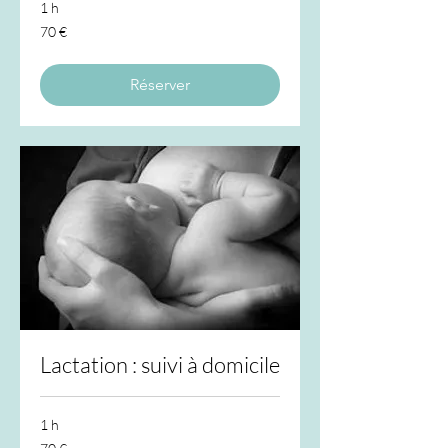
1 h
70
70 €
euros
Réserver
Lactation : suivi à domicile
1 h
70