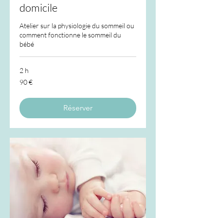
domicile
Atelier sur la physiologie du sommeil ou
comment fonctionne le sommeil du
bébé
2 h
90
90 €
euros
Réserver