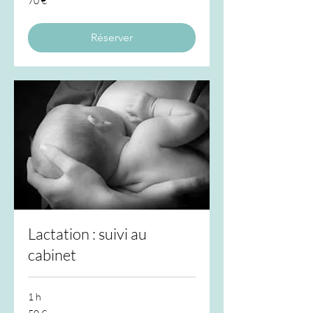
70 €
euros
Réserver
Lactation : suivi au
cabinet
1 h
50