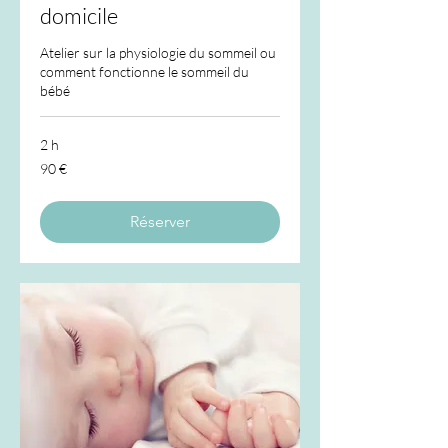
domicile
Atelier sur la physiologie du sommeil ou
comment fonctionne le sommeil du
bébé
2 h
90
90 €
euros
Réserver