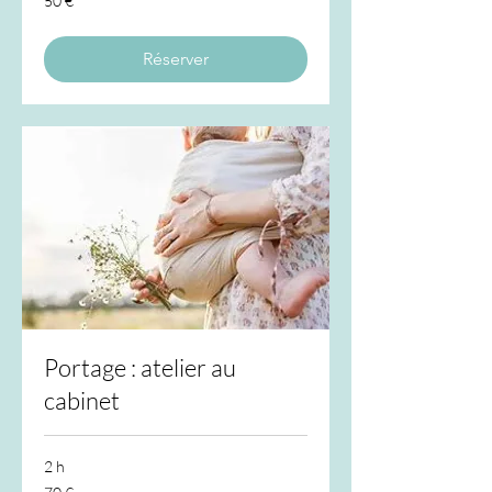
50 €
euros
Réserver
Portage : atelier au
cabinet
2 h
70