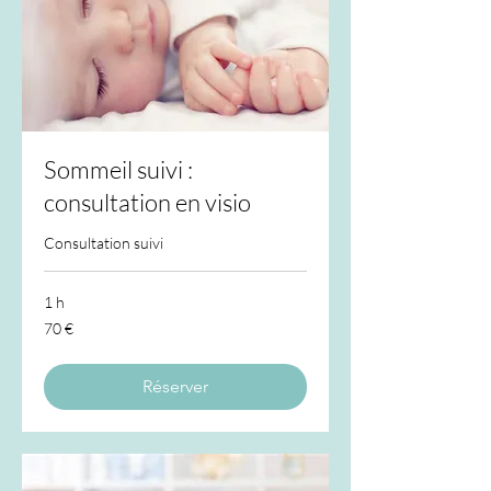
Sommeil suivi :
consultation en visio
Consultation suivi
1 h
70
70 €
euros
Réserver