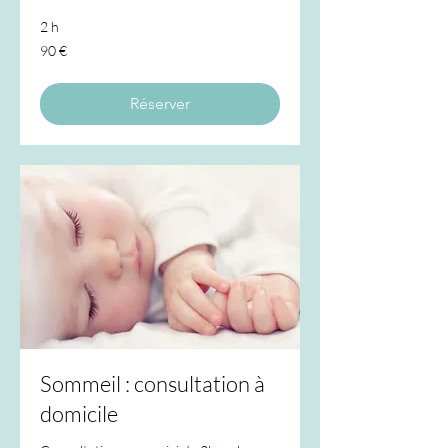
2 h
90
90 €
euros
Réserver
Sommeil : consultation à
domicile