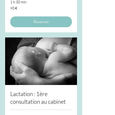
1 h 30 min
90
90 €
euros
Réserver
Lactation : 1ère
consultation au cabinet