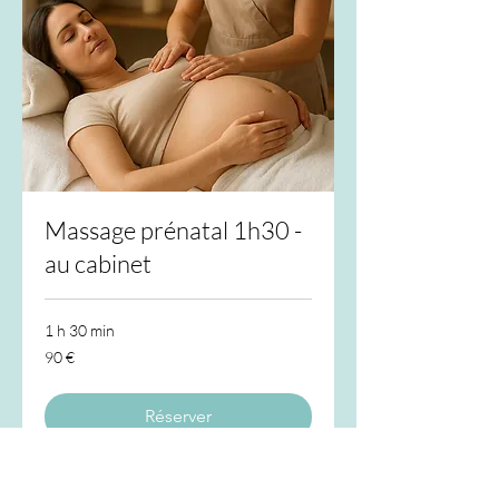
Massage prénatal 1h30 -
au cabinet
1 h 30 min
90
90 €
euros
Réserver