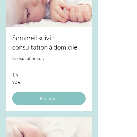
Sommeil suivi :
consultation à domicile
Consultation suivi
1 h
90
90 €
euros
Réserver