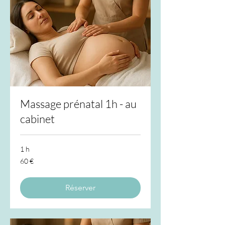
Massage prénatal 1h - au
cabinet
1 h
60
60 €
euros
Réserver