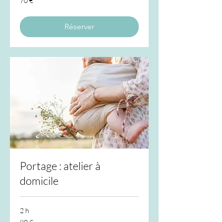
70 €
euros
Réserver
Portage : atelier à
domicile
2 h
80