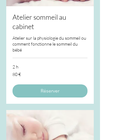
Atelier sommeil au
cabinet
Atelier sur la physiologie du sommeil ou
comment fonctionne le sommeil du
bébé
2 h
80
80 €
euros
Réserver