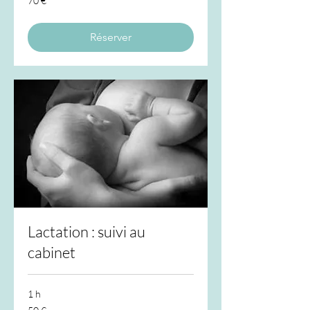
70 €
euros
Réserver
Lactation : suivi au
cabinet
1 h
50