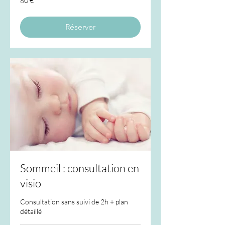
80 €
euros
Réserver
Sommeil : consultation en
visio
Consultation sans suivi de 2h + plan
détaillé