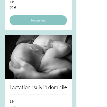
1 h
70
70 €
euros
Réserver
Lactation : suivi à domicile
1 h
70