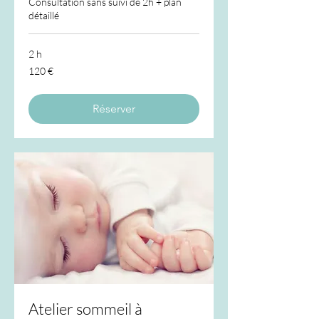
Consultation sans suivi de 2h + plan
détaillé
2 h
120
120 €
euros
Réserver
Atelier sommeil à