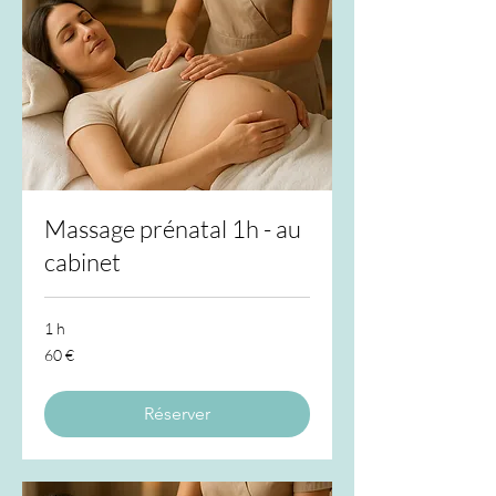
Massage prénatal 1h - au
cabinet
1 h
60
60 €
euros
Réserver