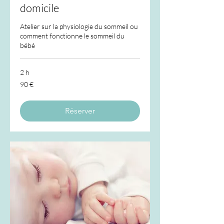
domicile
Atelier sur la physiologie du sommeil ou
comment fonctionne le sommeil du
bébé
2 h
90
90 €
euros
Réserver