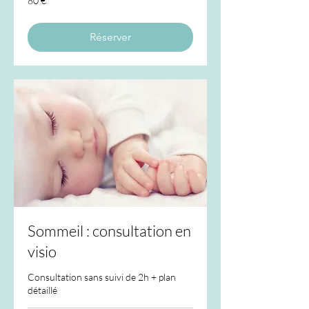
80 €
euros
Réserver
Sommeil : consultation en
visio
Consultation sans suivi de 2h + plan
détaillé