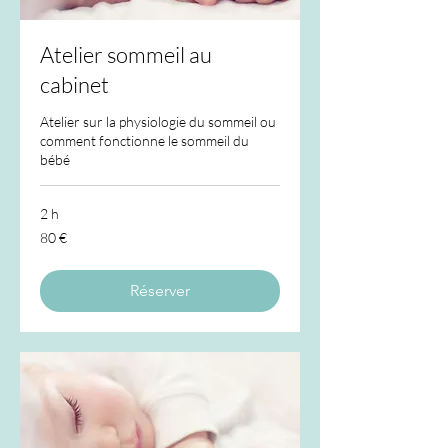
Atelier sommeil au
cabinet
Atelier sur la physiologie du sommeil ou
comment fonctionne le sommeil du
bébé
2 h
80
80 €
euros
Réserver