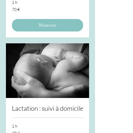
1 h
70
70 €
euros
Réserver
Lactation : suivi à domicile
1 h
70