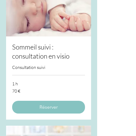
Sommeil suivi :
consultation en visio
Consultation suivi
1 h
70
70 €
euros
Réserver