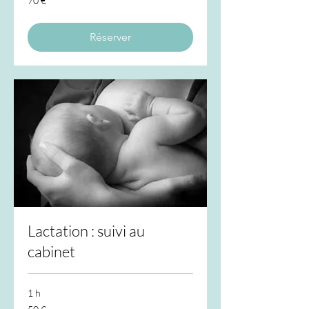
70 €
euros
Réserver
Lactation : suivi au
cabinet
1 h
50