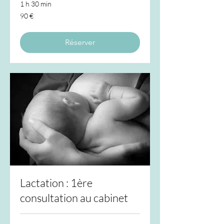
1 h 30 min
90
90 €
euros
Réserver
Lactation : 1ère
consultation au cabinet