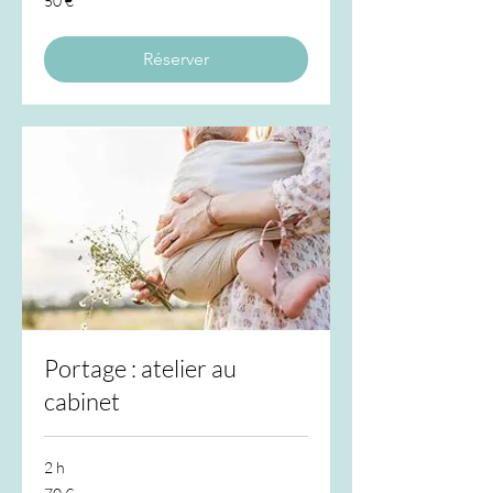
50 €
euros
Réserver
Portage : atelier au
cabinet
2 h
70