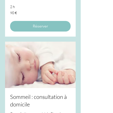
2 h
90
90 €
euros
Réserver
Sommeil : consultation à
domicile