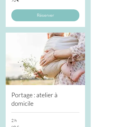
70 €
euros
Réserver
Portage : atelier à
domicile
2 h
80