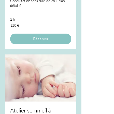
Consultation sans suivi de 2h + plan
détaillé
2 h
120
120 €
euros
Réserver
Atelier sommeil à