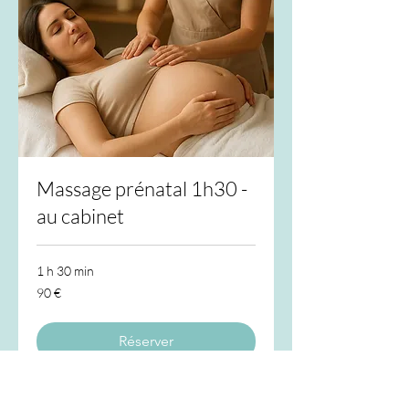
Massage prénatal 1h30 -
au cabinet
1 h 30 min
90
90 €
euros
Réserver