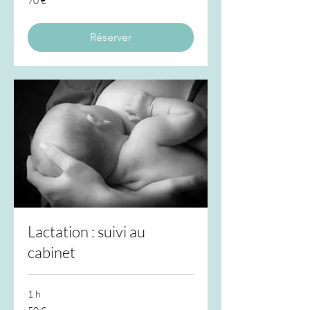
70 €
euros
Réserver
Lactation : suivi au
cabinet
1 h
50