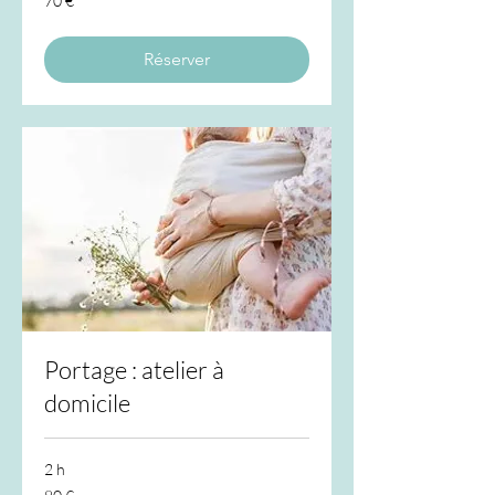
70 €
euros
Réserver
Portage : atelier à
domicile
2 h
80