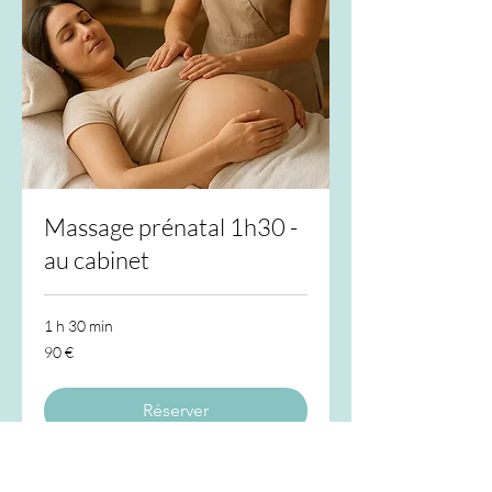
Massage prénatal 1h30 -
au cabinet
1 h 30 min
90
90 €
euros
Réserver