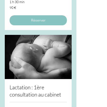
1 h 30 min
90
90 €
euros
Réserver
Lactation : 1ère
consultation au cabinet