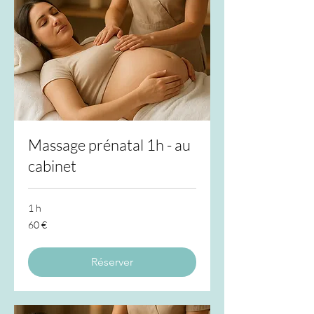
Massage prénatal 1h - au
cabinet
1 h
60
60 €
euros
Réserver