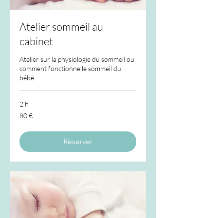
Atelier sommeil au
cabinet
Atelier sur la physiologie du sommeil ou
comment fonctionne le sommeil du
bébé
2 h
80
80 €
euros
Réserver