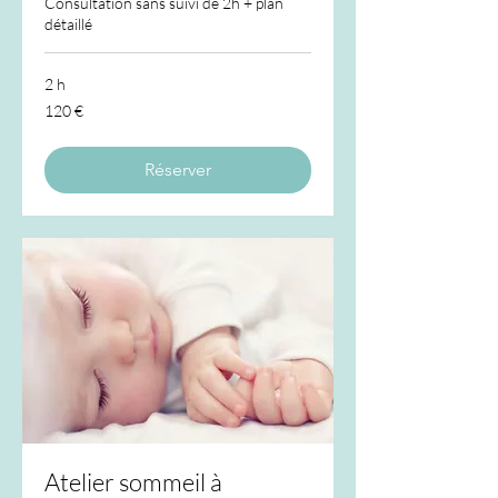
Consultation sans suivi de 2h + plan
détaillé
2 h
120
120 €
euros
Réserver
Atelier sommeil à