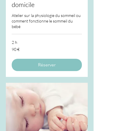
domicile
Atelier sur la physiologie du sommeil ou
comment fonctionne le sommeil du
bébé
2 h
90
90 €
euros
Réserver