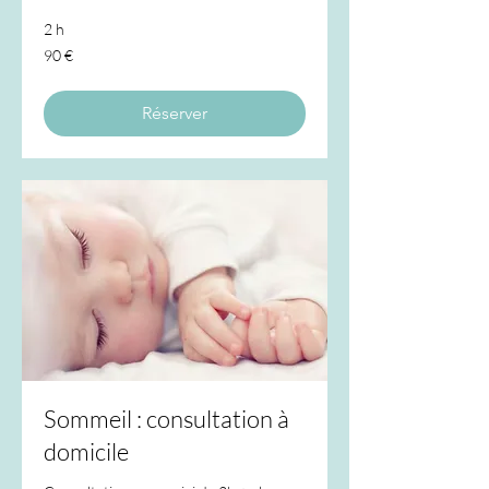
2 h
90
90 €
euros
Réserver
Sommeil : consultation à
domicile