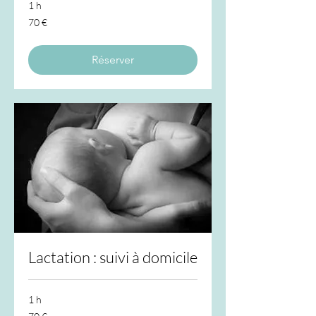
1 h
70
70 €
euros
Réserver
Lactation : suivi à domicile
1 h
70