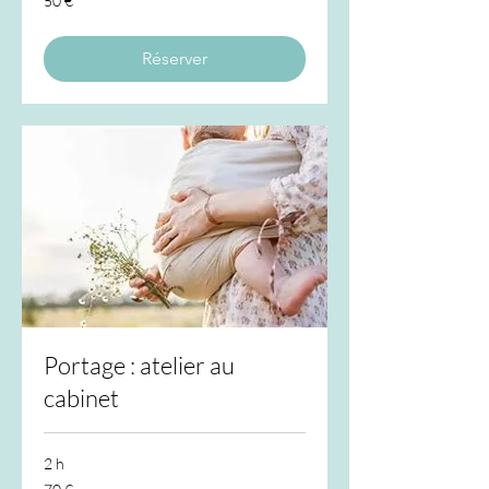
50 €
euros
Réserver
Portage : atelier au
cabinet
2 h
70