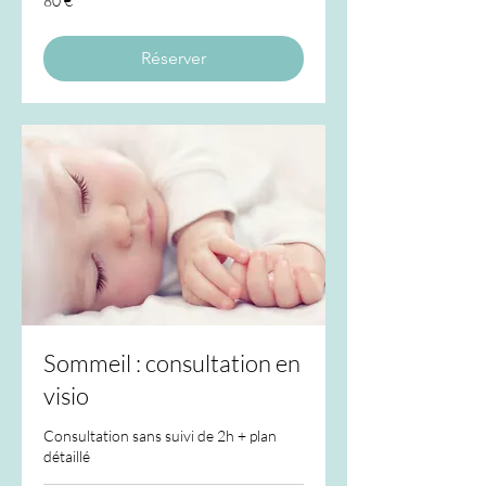
80 €
euros
Réserver
Sommeil : consultation en
visio
Consultation sans suivi de 2h + plan
détaillé