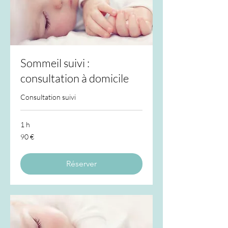
Sommeil suivi :
consultation à domicile
Consultation suivi
1 h
90
90 €
euros
Réserver