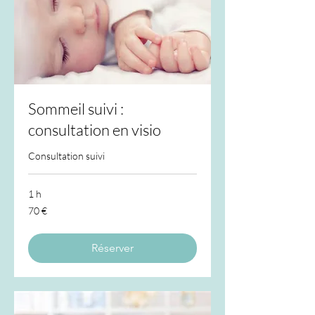
Sommeil suivi :
consultation en visio
Consultation suivi
1 h
70
70 €
euros
Réserver