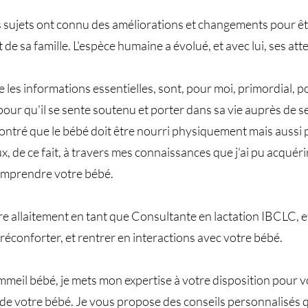
s sujets ont connu des améliorations et changements pour êt
e sa famille. L'espèce humaine a évolué, et avec lui, ses at
 les informations essentielles, sont, pour moi, primordial, 
our qu'il se sente soutenu et porter dans sa vie auprès de ses
montré que le bébé doit être nourri physiquement mais auss
de ce fait, à travers mes connaissances que j'ai pu acquérir,
omprendre votre bébé.
 allaitement en tant que Consultante en lactation IBCLC, et
réconforter, et rentrer en interactions avec votre bébé.
mmeil bébé, je mets mon expertise à votre disposition pour
 de votre bébé. Je vous propose des conseils personnalisés 