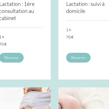
Lactation : 1ère
Lactation : suivi à
consultation au
domicile
cabinet
1 h
70
1 h
70 €
euros
70
70 €
euros
Réserver
Réserver