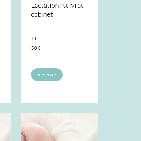
Lactation : suivi au
cabinet
1 h
50
50 €
euros
Réserver