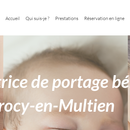
Accueil
Qui suis-je ?
Prestations
Réservation en ligne
rice de portage b
rocy-en-Multien