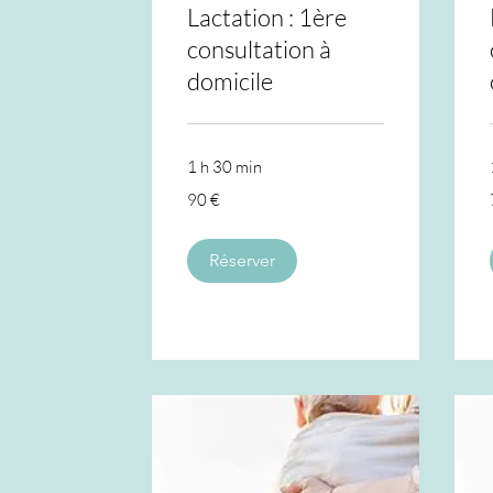
Lactation : 1ère
consultation à
domicile
1 h 30 min
90
90 €
euros
Réserver