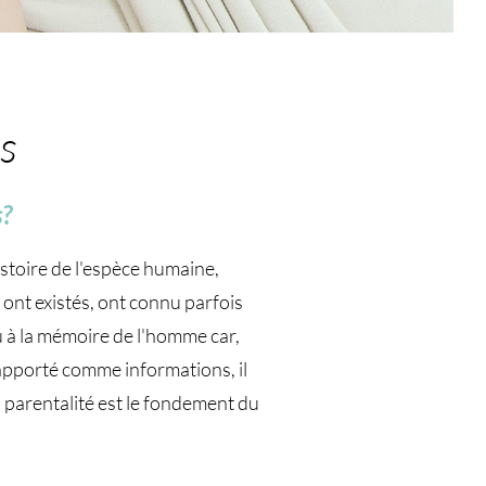
s
s?
istoire de l'espèce humaine,
e ont existés, ont connu parfois
u à la mémoire de l'homme car,
 apporté comme informations, il
a parentalité est le fondement du