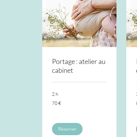
Portage : atelier au
cabinet
2 h
70
70 €
euros
Réserver