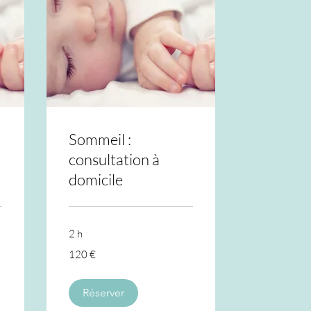
Sommeil :
consultation à
domicile
2 h
120
120 €
euros
Réserver