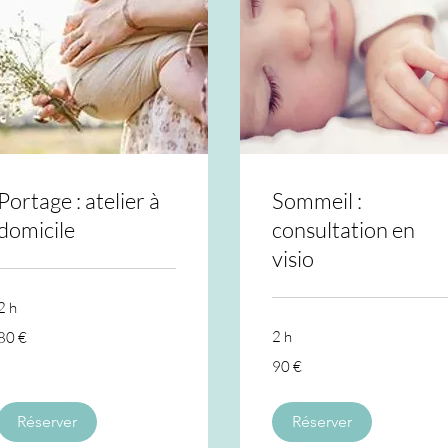
Portage : atelier à
Sommeil :
domicile
consultation en
visio
2 h
80
2 h
80 €
euros
90
90 €
euros
Réserver
Réserver