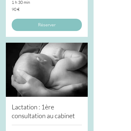
1 h 30 min
90
90 €
euros
Réserver
Lactation : 1ère
consultation au cabinet