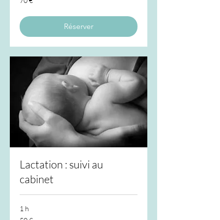
70 €
euros
Réserver
Lactation : suivi au
cabinet
1 h
50