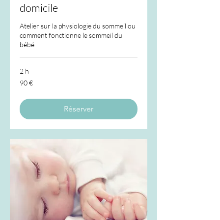
domicile
Atelier sur la physiologie du sommeil ou
comment fonctionne le sommeil du
bébé
2 h
90
90 €
euros
Réserver