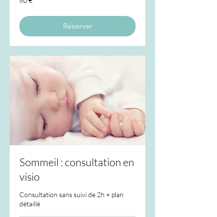
80 €
euros
Réserver
Sommeil : consultation en
visio
Consultation sans suivi de 2h + plan
détaillé