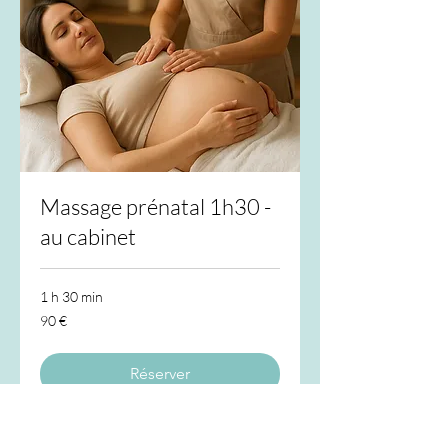
Massage prénatal 1h30 -
au cabinet
1 h 30 min
90
90 €
euros
Réserver