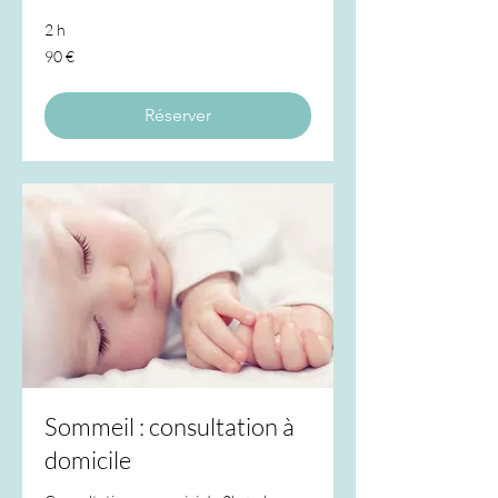
2 h
90
90 €
euros
Réserver
Sommeil : consultation à
domicile