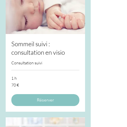
Sommeil suivi :
consultation en visio
Consultation suivi
1 h
70
70 €
euros
Réserver