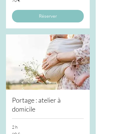
70 €
euros
Réserver
Portage : atelier à
domicile
2 h
80