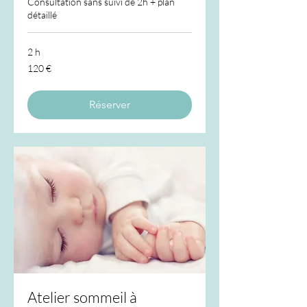
Consultation sans suivi de 2h + plan
détaillé
2 h
120
120 €
euros
Réserver
Atelier sommeil à