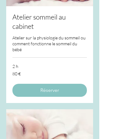
Atelier sommeil au
cabinet
Atelier sur la physiologie du sommeil ou
comment fonctionne le sommeil du
bébé
2 h
80
80 €
euros
Réserver