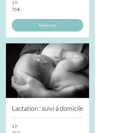
1 h
70
70 €
euros
Réserver
Lactation : suivi à domicile
1 h
70