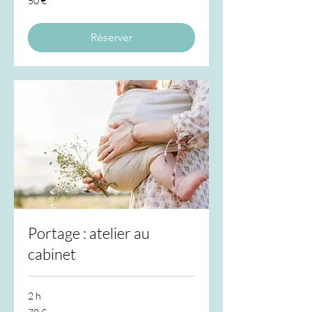
50 €
euros
Réserver
Portage : atelier au
cabinet
2 h
70