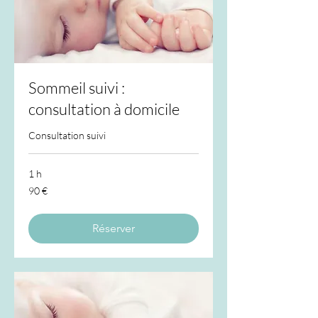
Sommeil suivi :
consultation à domicile
Consultation suivi
1 h
90
90 €
euros
Réserver