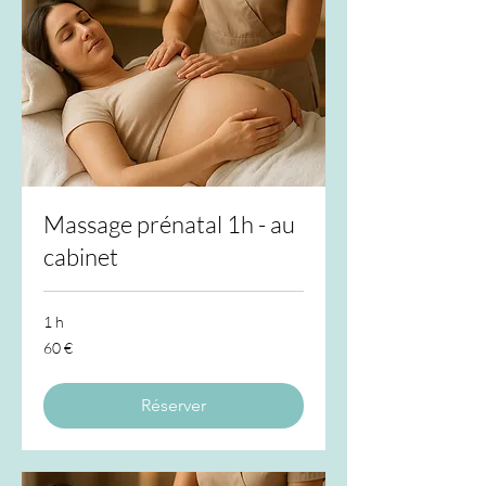
Massage prénatal 1h - au
cabinet
1 h
60
60 €
euros
Réserver