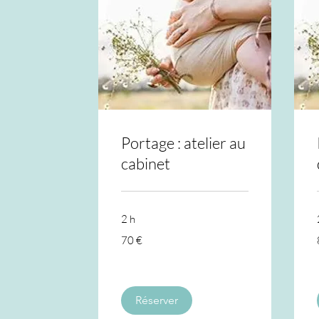
Portage : atelier au
cabinet
2 h
70
70 €
euros
Réserver