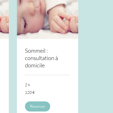
Sommeil :
consultation à
domicile
2 h
120
120 €
euros
Réserver