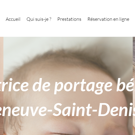
Accueil
Qui suis-je ?
Prestations
Réservation en ligne
rice de portage b
eneuve-Saint-Deni