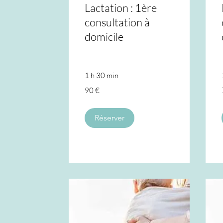
Lactation : 1ère
consultation à
domicile
1 h 30 min
90
90 €
euros
Réserver