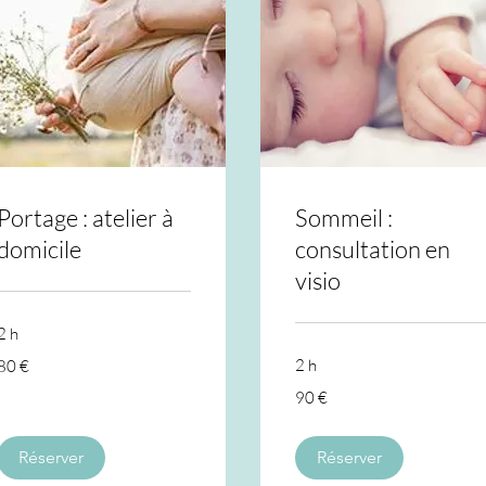
Portage : atelier à
Sommeil :
domicile
consultation en
visio
2 h
80
2 h
80 €
euros
90
90 €
euros
Réserver
Réserver