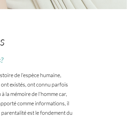
s
s?
istoire de l'espèce humaine,
e ont existés, ont connu parfois
u à la mémoire de l'homme car,
 apporté comme informations, il
a parentalité est le fondement du