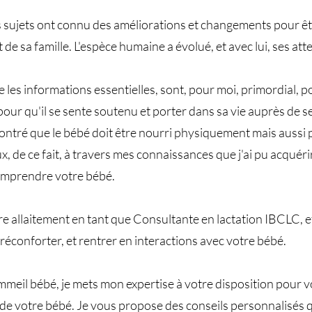
s sujets ont connu des améliorations et changements pour êt
e sa famille. L'espèce humaine a évolué, et avec lui, ses at
 les informations essentielles, sont, pour moi, primordial, 
our qu'il se sente soutenu et porter dans sa vie auprès de ses
montré que le bébé doit être nourri physiquement mais auss
de ce fait, à travers mes connaissances que j'ai pu acquérir,
omprendre votre bébé.
 allaitement en tant que Consultante en lactation IBCLC, et
réconforter, et rentrer en interactions avec votre bébé.
mmeil bébé, je mets mon expertise à votre disposition pour
 de votre bébé. Je vous propose des conseils personnalisés 