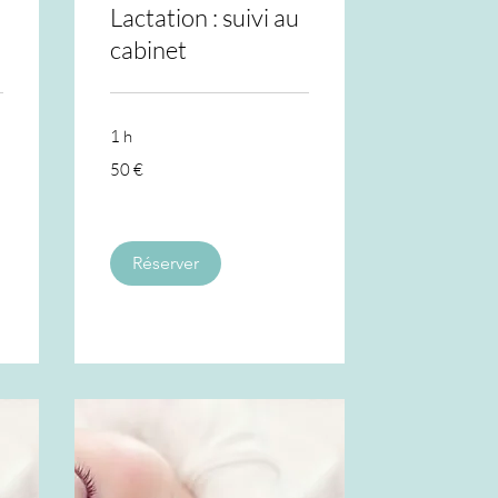
Lactation : suivi au
cabinet
1 h
50
50 €
euros
Réserver