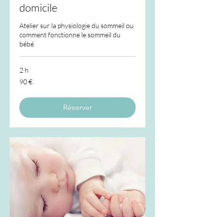
domicile
Atelier sur la physiologie du sommeil ou
comment fonctionne le sommeil du
bébé
2 h
90
90 €
euros
Réserver