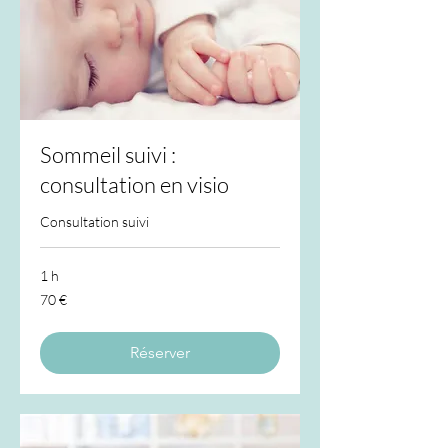
Sommeil suivi :
consultation en visio
Consultation suivi
1 h
70
70 €
euros
Réserver