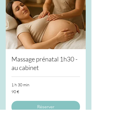
Massage prénatal 1h30 -
au cabinet
1 h 30 min
90
90 €
euros
Réserver