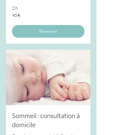
2 h
90
90 €
euros
Réserver
Sommeil : consultation à
domicile