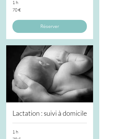
1 h
70
70 €
euros
Réserver
Lactation : suivi à domicile
1 h
70