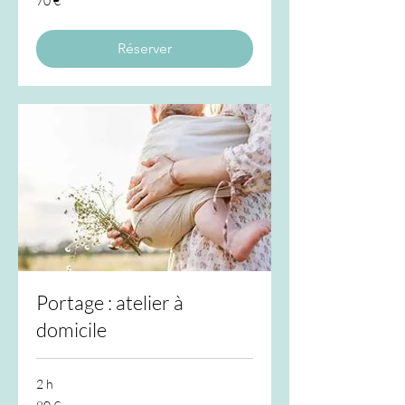
70 €
euros
Réserver
Portage : atelier à
domicile
2 h
80