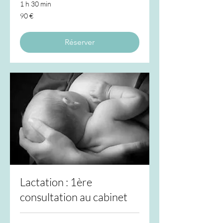
1 h 30 min
90
90 €
euros
Réserver
Lactation : 1ère
consultation au cabinet