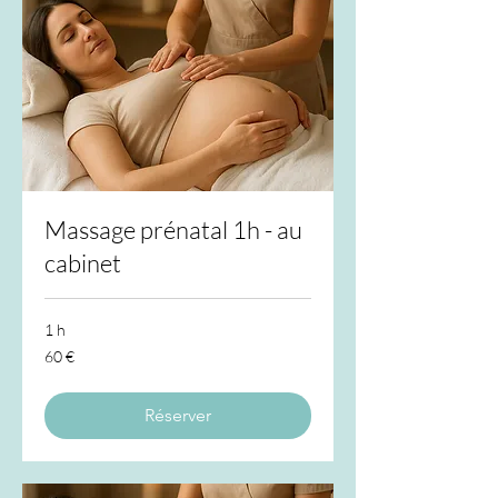
Massage prénatal 1h - au
cabinet
1 h
60
60 €
euros
Réserver