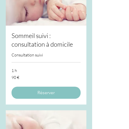
Sommeil suivi :
consultation à domicile
Consultation suivi
1 h
90
90 €
euros
Réserver