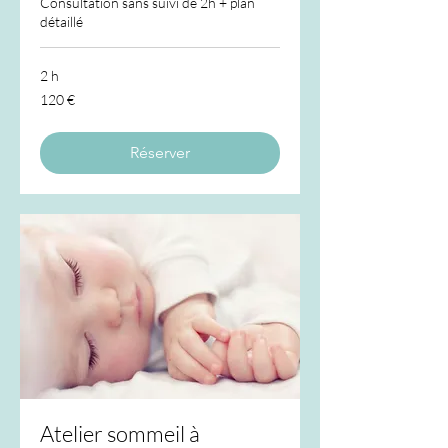
Consultation sans suivi de 2h + plan
détaillé
2 h
120
120 €
euros
Réserver
Atelier sommeil à