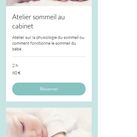
Atelier sommeil au
cabinet
Atelier sur la physiologie du sommeil ou
comment fonctionne le sommeil du
bébé
2 h
80
80 €
euros
Réserver