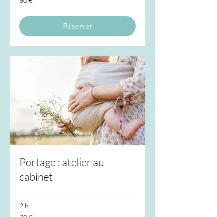
50 €
euros
Réserver
Portage : atelier au
cabinet
2 h
70