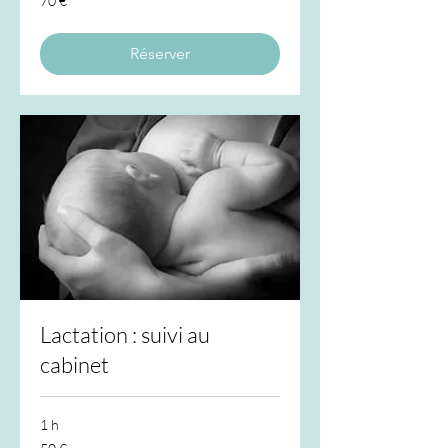
70 €
euros
Réserver
Lactation : suivi au
cabinet
1 h
50