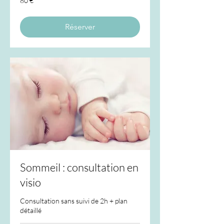
80 €
euros
Réserver
Sommeil : consultation en
visio
Consultation sans suivi de 2h + plan
détaillé