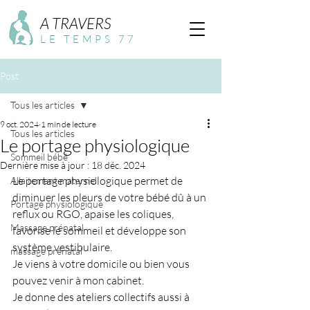
A TRAVERS
LE TEMPS 77
Post
Tous les articles
9 oct. 2024
1 min de lecture
Tous les articles
Le portage physiologique
Sommeil bébé
Dernière mise à jour :
18 déc. 2024
Le portage physiologique permet de 
Allaitement maternel
diminuer les pleurs de votre bébé dû à un 
Portage physiologique
reflux ou RGO, apaise les coliques, 
Massage prénatal
favorise le sommeil et développe son 
système vestibulaire.
massage prénatal
Je viens à votre domicile ou bien vous 
pouvez venir à mon cabinet.
Je donne des ateliers collectifs aussi à 