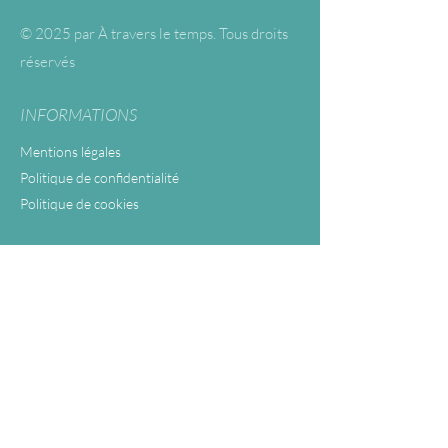
© 2025 par À travers le temps. Tous droits
réservés
INFORMATIONS
Mentions légales
Politique de confidentialité
Politique de cookies
CONTACT
atraversletemps77@gmail.com
06 95 50 28 62
Cabinet 11 rue de Paris
94220 Charenton-le-pont